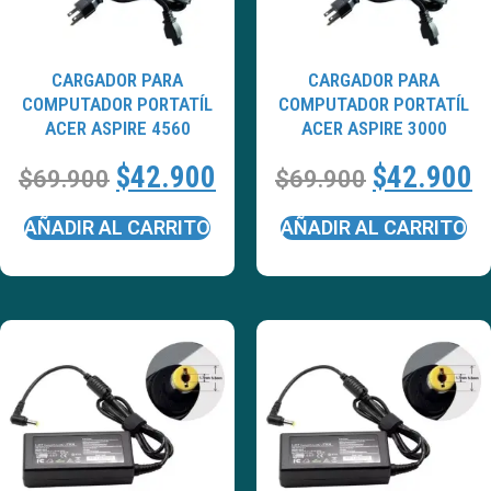
CARGADOR PARA
CARGADOR PARA
COMPUTADOR PORTATÍL
COMPUTADOR PORTATÍL
ACER ASPIRE 4560
ACER ASPIRE 3000
$
42.900
$
42.900
$
69.900
$
69.900
AÑADIR AL CARRITO
AÑADIR AL CARRITO