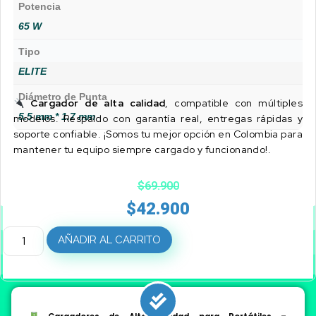
Potencia
65 W
Tipo
ELITE
Diámetro de Punta
Cargador de alta calidad
, compatible con múltiples
5.5 mm * 1.7 mm
modelos. Respaldo con garantía real, entregas rápidas y
soporte confiable. ¡Somos tu mejor opción en Colombia para
mantener tu equipo siempre cargado y funcionando!.
$
69.900
$
42.900
AÑADIR AL CARRITO