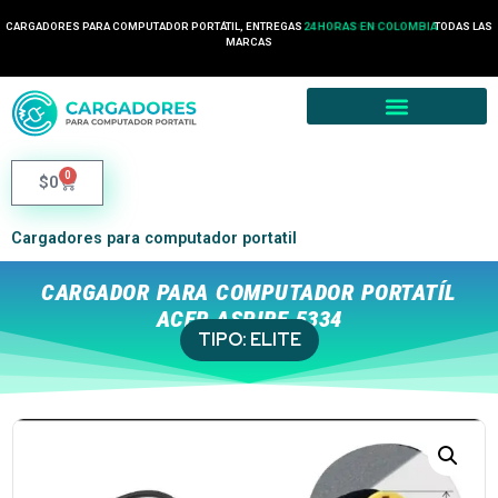
CARGADORES PARA COMPUTADOR PORTÁTIL, ENTREGAS
24 HORAS EN COLOMBIA
TODAS LAS
MARCAS
0
$
0
Cargadores para computador portatil
CARGADOR PARA COMPUTADOR PORTATÍL
ACER ASPIRE 5334
TIPO:
ELITE