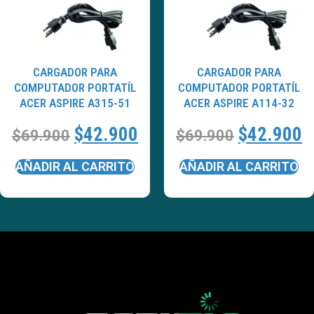
CARGADOR PARA
CARGADOR PARA
COMPUTADOR PORTATÍL
COMPUTADOR PORTATÍL
ACER ASPIRE A315-51
ACER ASPIRE A114-32
$
42.900
$
42.900
$
69.900
$
69.900
AÑADIR AL CARRITO
AÑADIR AL CARRITO