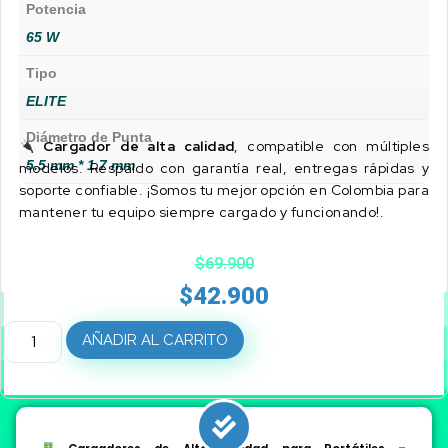
Potencia
65 W
Tipo
ELITE
Diámetro de Punta
Cargador de alta calidad
, compatible con múltiples
5.5 mm * 1.7 mm
modelos. Respaldo con garantía real, entregas rápidas y
soporte confiable. ¡Somos tu mejor opción en Colombia para
mantener tu equipo siempre cargado y funcionando!.
$
69.900
$
42.900
AÑADIR AL CARRITO