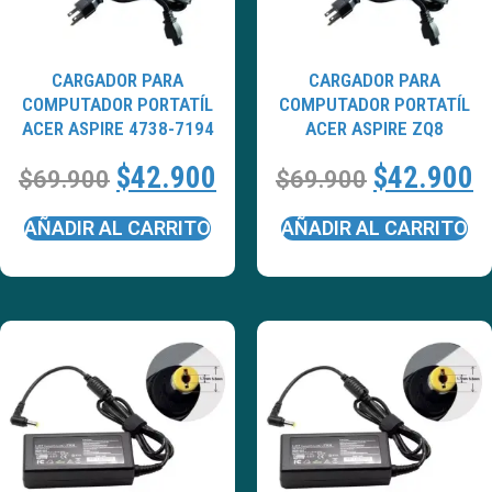
CARGADOR PARA
CARGADOR PARA
COMPUTADOR PORTATÍL
COMPUTADOR PORTATÍL
ACER ASPIRE 4738-7194
ACER ASPIRE ZQ8
$
42.900
$
42.900
$
69.900
$
69.900
AÑADIR AL CARRITO
AÑADIR AL CARRITO