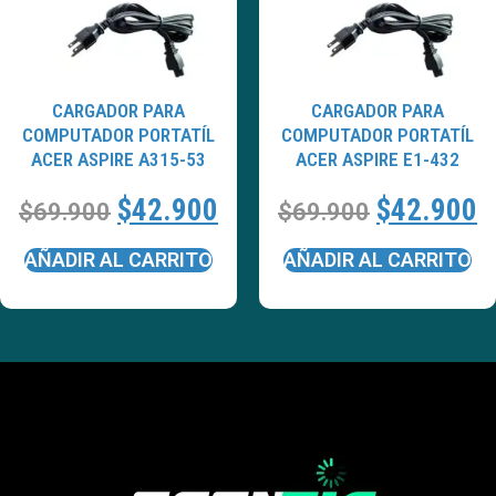
CARGADOR PARA
CARGADOR PARA
COMPUTADOR PORTATÍL
COMPUTADOR PORTATÍL
ACER ASPIRE A315-53
ACER ASPIRE E1-432
$
42.900
$
42.900
$
69.900
$
69.900
AÑADIR AL CARRITO
AÑADIR AL CARRITO