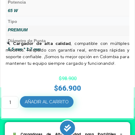
Potencia
65 W
Tipo
PREMIUM
Diámetro de Punta
Cargador de alta calidad
, compatible con múltiples
5.5 mm * 1.7 mm
modelos. Respaldo con garantía real, entregas rápidas y
soporte confiable. ¡Somos tu mejor opción en Colombia para
mantener tu equipo siempre cargado y funcionando!.
$
98.900
$
66.900
AÑADIR AL CARRITO
Cargadores de Alta Calidad para Portátiles –