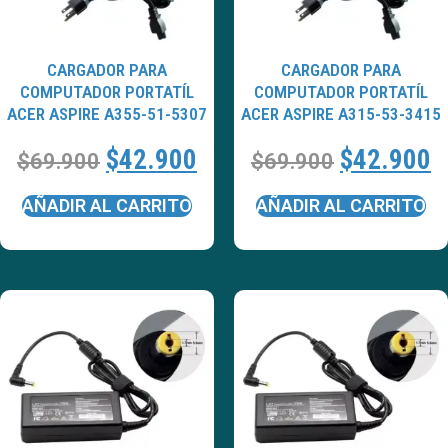
CARGADOR PARA
CARGADOR PARA
COMPUTADOR PORTATÍL
COMPUTADOR PORTATÍL
ACER ASPIRE A355-51-5307
ACER ASPIRE A315-53-3415
$
42.900
$
42.900
$
69.900
$
69.900
AÑADIR AL CARRITO
AÑADIR AL CARRITO