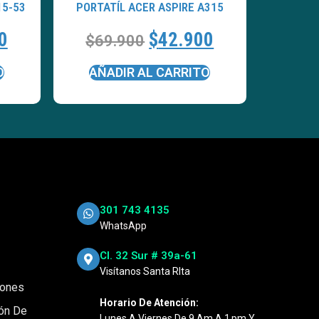
15-53
PORTATÍL ACER ASPIRE A315
0
$
42.900
$
69.900
O
AÑADIR AL CARRITO
301 743 4135
WhatsApp
Cl. 32 Sur # 39a-61
Visítanos Santa RIta
iones
Horario De Atención:
ión De
Lunes A Viernes De 9 Am A 1 Pm Y