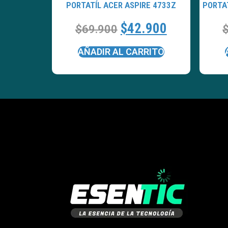
PORTATÍL ACER ASPIRE 4733Z
PORTA
$
42.900
$
69.900
AÑADIR AL CARRITO