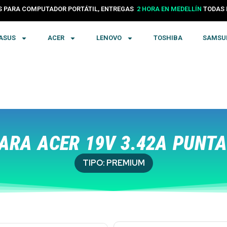
24 HORAS EN COLOMBIA
PARA COMPUTADOR PORTÁTIL, ENTREGAS
TODA
2 HORA EN MEDELLÍN
ASUS
ACER
LENOVO
TOSHIBA
SAMSU
RA ACER 19V 3.42A PUNTA
TIPO:
PREMIUM