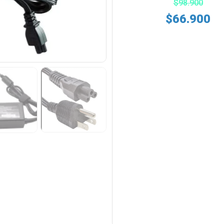
$
98.900
$
66.900