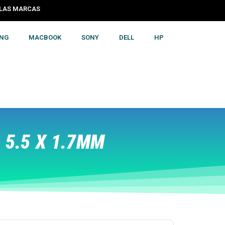
S LAS MARCAS
NG
MACBOOK
SONY
DELL
HP
 5.5 X 1.7MM