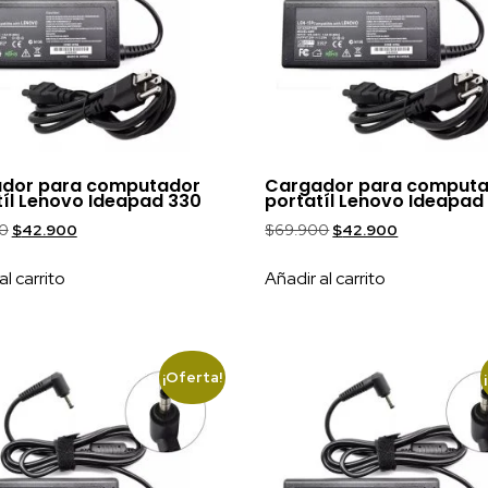
dor para computador
Cargador para comput
tíl Lenovo Ideapad 330
portatíl Lenovo Ideapa
0
$
42.900
$
69.900
$
42.900
al carrito
Añadir al carrito
¡Oferta!