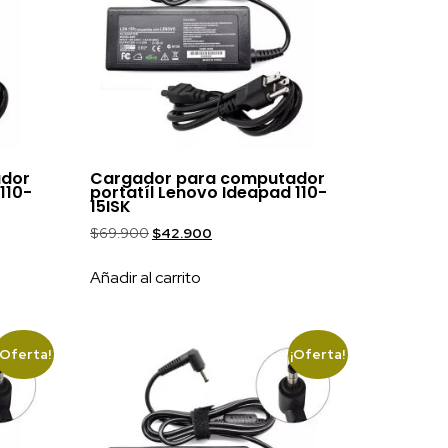
ador
Cargador para computador
110-
portatíl Lenovo Ideapad 110-
15ISK
$
69.900
$
42.900
Añadir al carrito
¡Oferta!
¡Oferta!