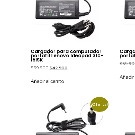
Cargador para computador
Carga
portatíl Lenovo Ideapad 310-
porta
15ISK
$
69.90
$
69.900
$
42.900
Añadir 
Añadir al carrito
¡Oferta!