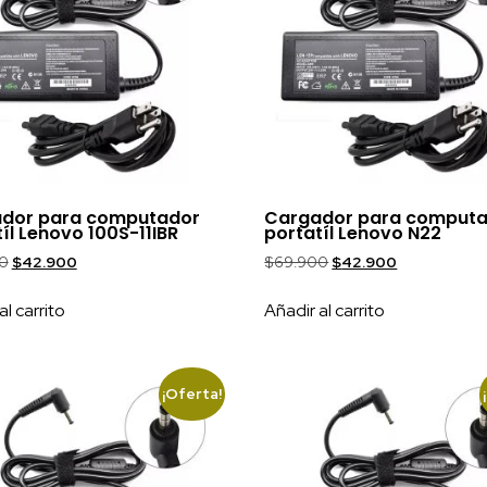
dor para computador
Cargador para comput
íl Lenovo 100S-11IBR
portatíl Lenovo N22
0
$
42.900
$
69.900
$
42.900
al carrito
Añadir al carrito
¡Oferta!