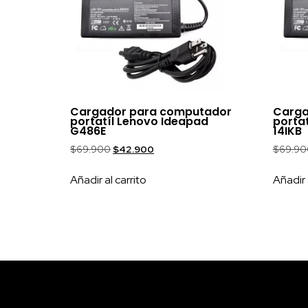
Cargador para computador
Carga
portatíl Lenovo Ideapad
porta
G486E
14IKB
$
69.900
$
42.900
$
69.90
Añadir al carrito
Añadir 