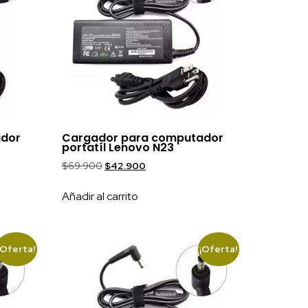
ador
Cargador para computador
portatíl Lenovo N23
$
69.900
$
42.900
Añadir al carrito
¡Oferta!
¡Oferta!