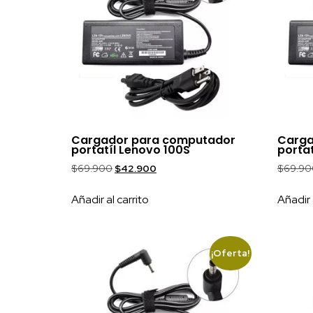
Cargador para computador
Carga
portatíl Lenovo 100S
portat
$
69.900
$
42.900
$
69.90
Añadir al carrito
Añadir 
¡Oferta!