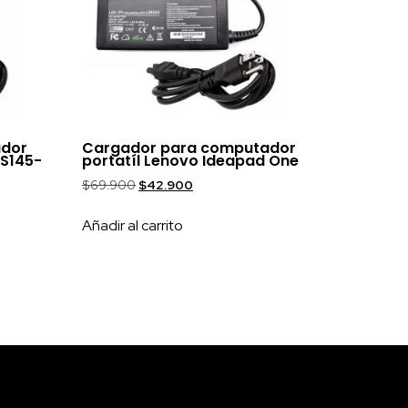
ador
Cargador para computador
 S145-
portatíl Lenovo Ideapad One
$
69.900
$
42.900
Añadir al carrito