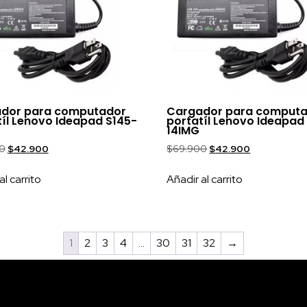
dor para computador
Cargador para comput
tíl Lenovo Ideapad S145-
portatíl Lenovo Ideapad
14IMG
0
$
42.900
$
69.900
$
42.900
al carrito
Añadir al carrito
1
2
3
4
…
30
31
32
→