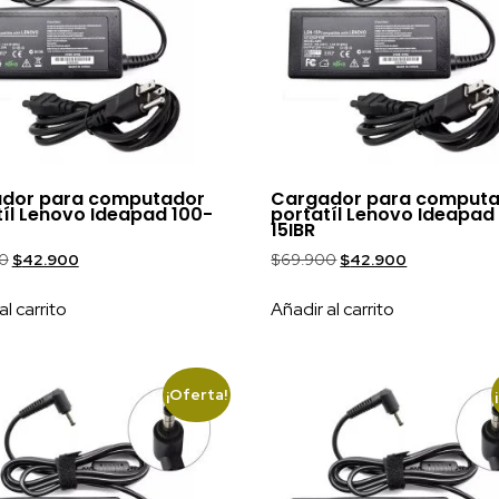
dor para computador
Cargador para comput
tíl Lenovo Ideapad 100-
portatíl Lenovo Ideapad 
15IBR
0
$
42.900
$
69.900
$
42.900
al carrito
Añadir al carrito
¡Oferta!