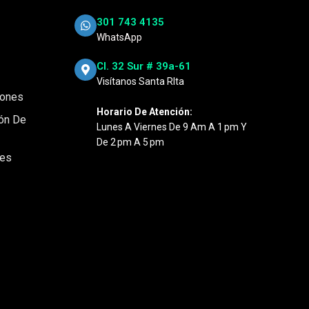
301 743 4135
WhatsApp
Cl. 32 Sur # 39a-61
Visítanos Santa RIta
iones
Horario De Atención:
ión De
Lunes A Viernes De 9 Am A 1 Pm Y
De 2 Pm A 5 Pm
nes