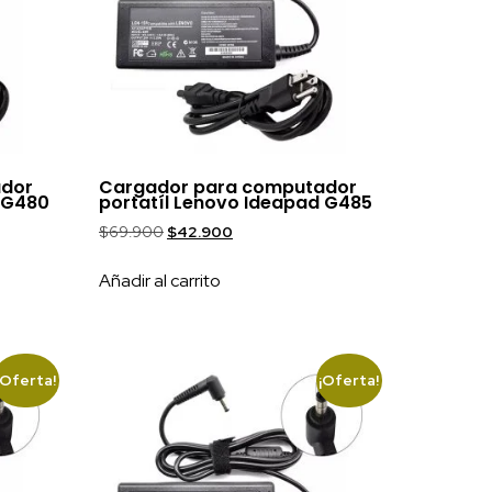
ador
Cargador para computador
d G480
portatíl Lenovo Ideapad G485
$
69.900
$
42.900
Añadir al carrito
¡Oferta!
¡Oferta!