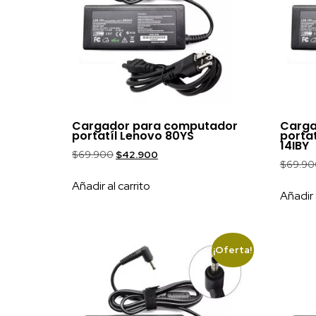
Cargador para computador
Carga
portatíl Lenovo 80YS
porta
14IBY
$
69.900
$
42.900
$
69.90
Añadir al carrito
Añadir 
¡Oferta!