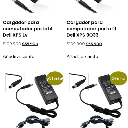
Cargador para
Cargador para
computador portatíl
computador portatíl
Dell XPS Lv
Dell XPS 9Q33
$
109.900
$
55.900
$
109.900
$
55.900
Añadir al carrito
Añadir al carrito
¡Oferta!
¡Oferta!