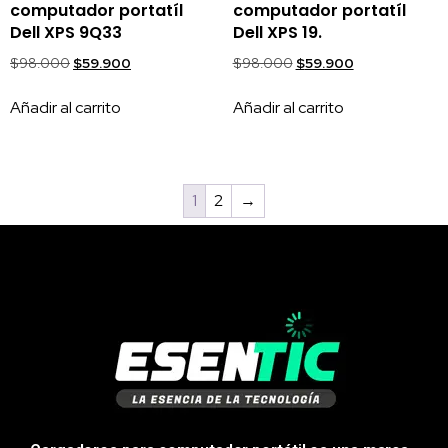
computador portatíl
computador portatíl
Dell XPS 9Q33
Dell XPS 19.
$
98.000
$
59.900
$
98.000
$
59.900
Añadir al carrito
Añadir al carrito
1
2
→