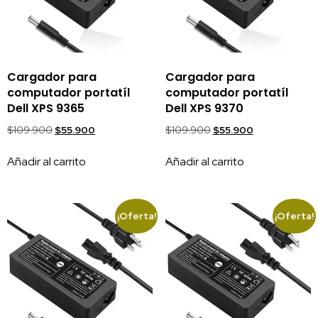
Cargador para
Cargador para
computador portatíl
computador portatíl
Dell XPS 9365
Dell XPS 9370
$
109.900
$
55.900
$
109.900
$
55.900
Añadir al carrito
Añadir al carrito
¡Oferta!
¡Oferta!