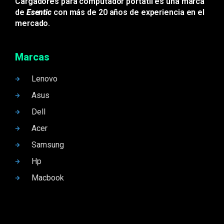
Cargadores para computador portátil es una marca
de
Esentic
con más de 20 años de experiencia en el
mercado.
Marcas
Lenovo
Asus
Dell
Acer
Samsung
Hp
Macbook