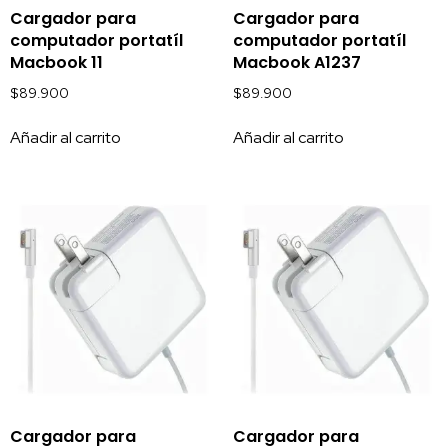
Cargador para
Cargador para
computador portatíl
computador portatíl
Macbook 11
Macbook A1237
$
89.900
$
89.900
Añadir al carrito
Añadir al carrito
Cargador para
Cargador para