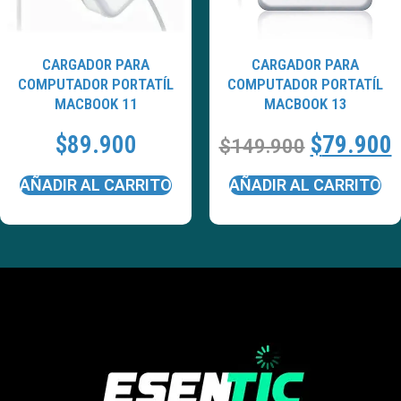
CARGADOR PARA
CARGADOR PARA
COMPUTADOR PORTATÍL
COMPUTADOR PORTATÍL
MACBOOK 11
MACBOOK 13
$
89.900
$
79.900
$
149.900
AÑADIR AL CARRITO
AÑADIR AL CARRITO