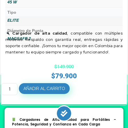
45 W
Tipo
ELITE
Diámetro de Punta
Cargador de alta calidad
, compatible con múltiples
MAGSAFE 2
modelos. Respaldo con garantía real, entregas rápidas y
soporte confiable. ¡Somos tu mejor opción en Colombia para
mantener tu equipo siempre cargado y funcionando!.
$
149.900
$
79.900
AÑADIR AL CARRITO
Cargadores de Alta Calidad para Portátiles –
Potencia, Seguridad y Confianza en Cada Carga