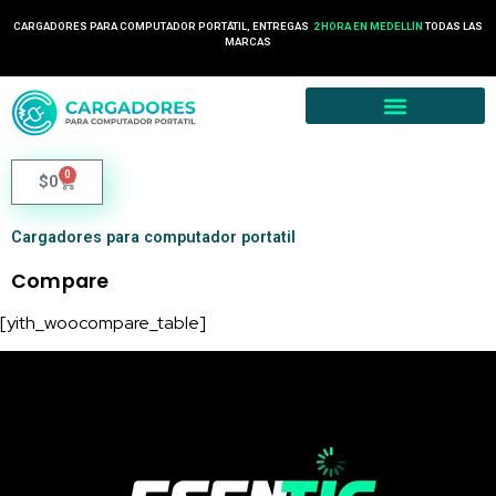
CARGADORES PARA COMPUTADOR PORTÁTIL, ENTREGAS
2 HORA EN MEDELLÍN
TODAS LAS
MARCAS
0
$
0
Cargadores para computador portatil
Compare
[yith_woocompare_table]