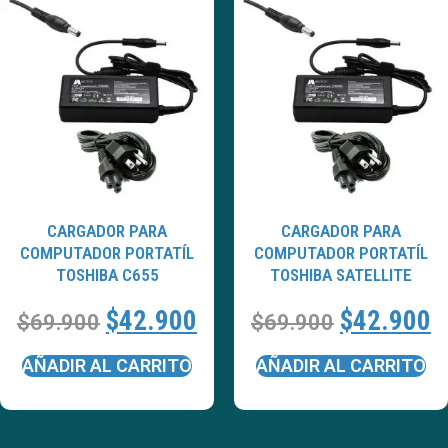
CARGADOR PARA
CARGADOR PARA
COMPUTADOR PORTATÍL
COMPUTADOR PORTATÍL
TOSHIBA C655
TOSHIBA SATELLITE
$
42.900
$
42.900
$
69.900
$
69.900
AÑADIR AL CARRITO
AÑADIR AL CARRITO