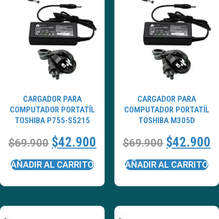
CARGADOR PARA
CARGADOR PARA
COMPUTADOR PORTATÍL
COMPUTADOR PORTATÍL
TOSHIBA P755-S5215
TOSHIBA M305D
$
42.900
$
42.900
$
69.900
$
69.900
AÑADIR AL CARRITO
AÑADIR AL CARRITO