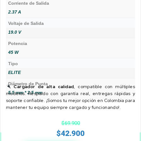
Corriente de Salida
2.37 A
Voltaje de Salida
19.0 V
Potencia
45 W
Tipo
ELITE
Diámetro de Punta
Cargador de alta calidad
, compatible con múltiples
5.5 mm * 2.5 mm
modelos. Respaldo con garantía real, entregas rápidas y
soporte confiable. ¡Somos tu mejor opción en Colombia para
mantener tu equipo siempre cargado y funcionando!.
$
69.900
$
42.900