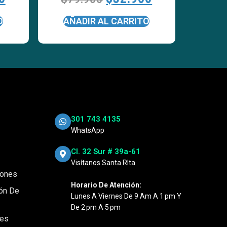
O
AÑADIR AL CARRITO
301 743 4135
WhatsApp
Cl. 32 Sur # 39a-61
Visítanos Santa RIta
iones
Horario De Atención:
ión De
Lunes A Viernes De 9 Am A 1 Pm Y
De 2 Pm A 5 Pm
nes