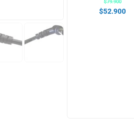
$
79.900
$
52.900