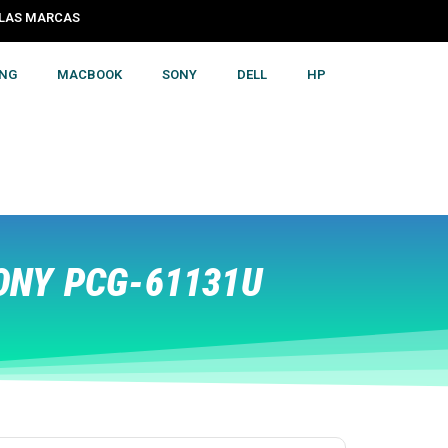
S LAS MARCAS
NG
MACBOOK
SONY
DELL
HP
ONY PCG-61131U