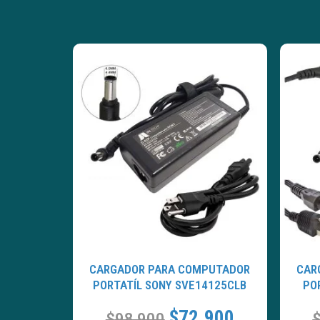
CARGADOR PARA COMPUTADOR
CAR
PORTATÍL SONY SVE14125CLB
PO
$
72.900
$
98.900