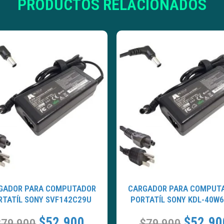
PRODUCTOS RELACIONADOS
GADOR PARA COMPUTADOR
CARGADOR PARA COMPUT
RTATÍL SONY SVF142C29U
PORTATÍL SONY KDL-40W
$
52.900
$
52.90
$
79.900
$
79.900