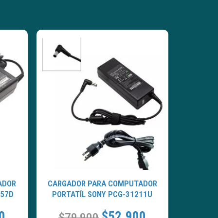
ADOR
CARGADOR PARA COMPUTADOR
657D
PORTATÍL SONY PCG-31211U
0
$
52.900
$
79.900