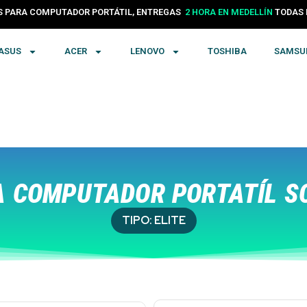
24 HORAS EN COLOMBIA
PARA COMPUTADOR PORTÁTIL, ENTREGAS
TODA
2 HORA EN MEDELLÍN
ASUS
ACER
LENOVO
TOSHIBA
SAMSU
 COMPUTADOR PORTATÍL S
TIPO:
ELITE