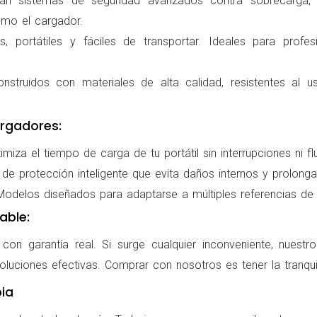
ran sistemas de seguridad avanzados contra sobrecarga, c
omo el cargador.
 portátiles y fáciles de transportar. Ideales para profes
nstruidos con materiales de alta calidad, resistentes al us
rgadores:
miza el tiempo de carga de tu portátil sin interrupciones ni f
de protección inteligente que evita daños internos y prolonga l
delos diseñados para adaptarse a múltiples referencias de po
able:
on garantía real. Si surge cualquier inconveniente, nuestr
oluciones efectivas. Comprar con nosotros es tener la tranqui
ia