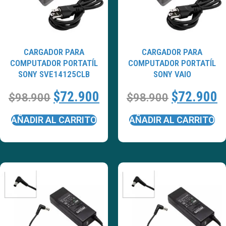
CARGADOR PARA
CARGADOR PARA
COMPUTADOR PORTATÍL
COMPUTADOR PORTATÍL
SONY SVE14125CLB
SONY VAIO
$
72.900
$
72.900
$
98.900
$
98.900
AÑADIR AL CARRITO
AÑADIR AL CARRITO