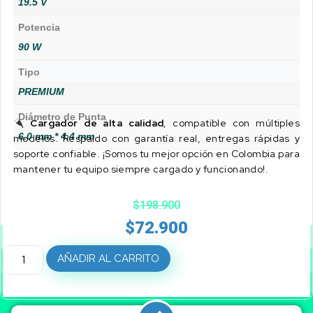
19.5 V
Potencia
90 W
Tipo
PREMIUM
Diámetro de Punta
Cargador de alta calidad
, compatible con múltiples
6.0 mm * 4.4 mm
modelos. Respaldo con garantía real, entregas rápidas y
soporte confiable. ¡Somos tu mejor opción en Colombia para
mantener tu equipo siempre cargado y funcionando!.
$
198.900
$
72.900
AÑADIR AL CARRITO