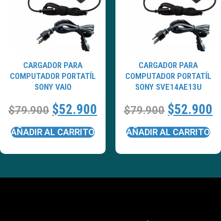
CARGADOR PARA
CARGADOR PARA
COMPUTADOR PORTATÍL
COMPUTADOR PORTATÍL
SONY VAIO
SONY SVE14AE13U
$
52.900
$
52.900
$
79.900
$
79.900
AÑADIR AL CARRITO
AÑADIR AL CARRITO