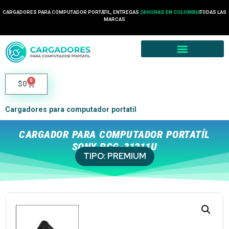
CARGADORES PARA COMPUTADOR PORTÁTIL, ENTREGAS
24 HORAS EN COLOMBIA
TODAS LAS
MARCAS
0
$
0
Cargadores para computador portatil
CARGADOR PARA COMPUTADOR PORTATÍL
SONY PCG-31211U
TIPO:
PREMIUM