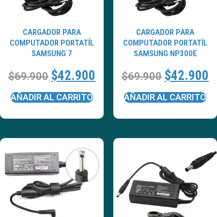
CARGADOR PARA
CARGADOR PARA
COMPUTADOR PORTATÍL
COMPUTADOR PORTATÍL
SAMSUNG 7
SAMSUNG NP300E
$
42.900
$
42.900
$
69.900
$
69.900
AÑADIR AL CARRITO
AÑADIR AL CARRITO