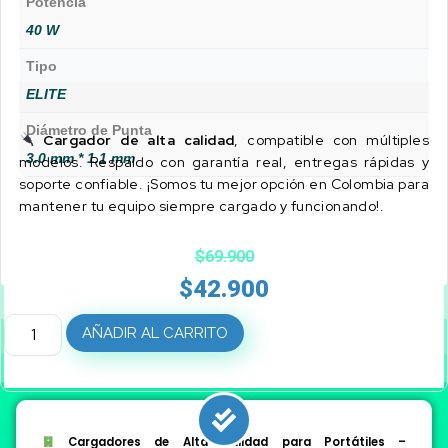
Potencia
40 W
Tipo
ELITE
Diámetro de Punta
Cargador de alta calidad
, compatible con múltiples
3.0 mm * 1.1 mm
modelos. Respaldo con garantía real, entregas rápidas y
soporte confiable. ¡Somos tu mejor opción en Colombia para
mantener tu equipo siempre cargado y funcionando!.
$
69.900
$
42.900
AÑADIR AL CARRITO
Cargadores de Alta Calidad para Portátiles –