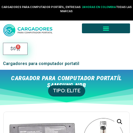
CARGADORES PARA COMPUTADOR PORTÁTIL, ENTREGAS
24 HORAS EN COLOMBIA
TODAS LAS
MARCAS
0
$
0
Cargadores para computador portatil
CARGADOR PARA COMPUTADOR PORTATÍL
SAMSUNG NPB
TIPO:
ELITE