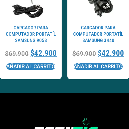
CARGADOR PARA
CARGADOR PARA
COMPUTADOR PORTATÍL
COMPUTADOR PORTATÍL
SAMSUNG 905S
SAMSUNG 3440
$
42.900
$
42.900
$
69.900
$
69.900
AÑADIR AL CARRITO
AÑADIR AL CARRITO