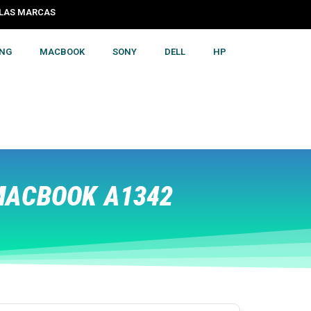
S LAS MARCAS
NG
MACBOOK
SONY
DELL
HP
MACBOOK A1342