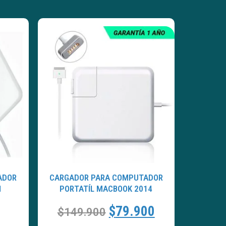
ADOR
CARGADOR PARA COMPUTADOR
1
PORTATÍL MACBOOK 2014
$
79.900
$
149.900