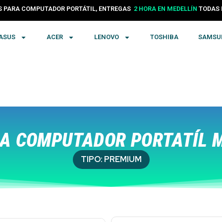
24 HORAS EN COLOMBIA
PARA COMPUTADOR PORTÁTIL, ENTREGAS
TODA
2 HORA EN MEDELLÍN
ASUS
ACER
LENOVO
TOSHIBA
SAMSU
A COMPUTADOR PORTATÍL 
TIPO:
PREMIUM