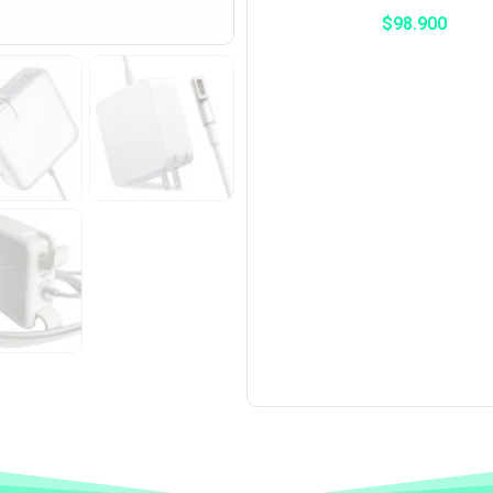
$
98.900