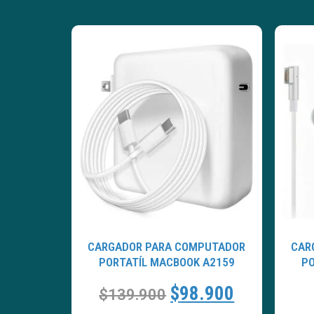
CARGADOR PARA COMPUTADOR
CAR
PORTATÍL MACBOOK A2159
PO
$
98.900
$
139.900