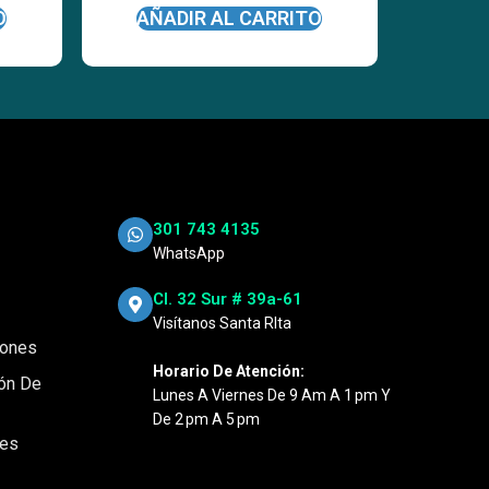
O
AÑADIR AL CARRITO
301 743 4135
WhatsApp
Cl. 32 Sur # 39a-61
Visítanos Santa RIta
iones
Horario De Atención:
ión De
Lunes A Viernes De 9 Am A 1 Pm Y
De 2 Pm A 5 Pm
nes