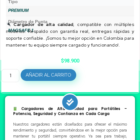
Tipo
PREMIUM
Diámetro de Punta
Cargador de alta calidad
, compatible con múltiples
MAGSAFE 1
modelos. Respaldo con garantía real, entregas rápidas y
soporte confiable. ¡Somos tu mejor opción en Colombia para
mantener tu equipo siempre cargado y funcionando!.
$
98.900
AÑADIR AL CARRITO
Cargadores de Alta Calidad para Portátiles –
Potencia, Seguridad y Confianza en Cada Carga
Nuestros cargadores están diseñados para ofrecer el máximo
rendimiento y seguridad, convirtiéndose en la mejor opción para
mantener tu portátil siempre operativo. Ya sea para trabajo,