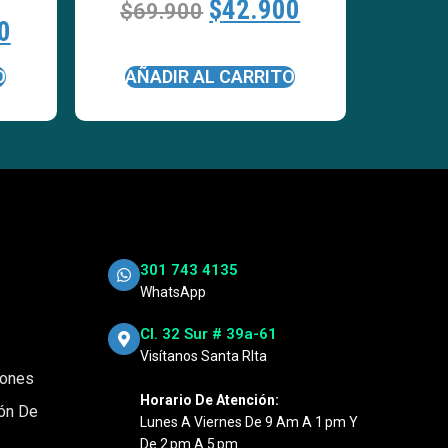
$
42.900
$
69.900
0
O
AÑADIR AL CARRITO
301 743 4135
WhatsApp
Cl. 32 Sur # 39a-61
Visítanos Santa RIta
iones
Horario De Atención:
ión De
Lunes A Viernes De 9 Am A 1 Pm Y
De 2 Pm A 5 Pm