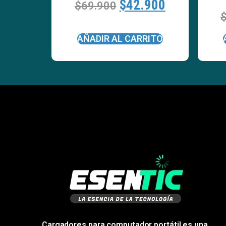
$
42.900
$
69.900
AÑADIR AL CARRITO
Cargadores para computador portátil es una