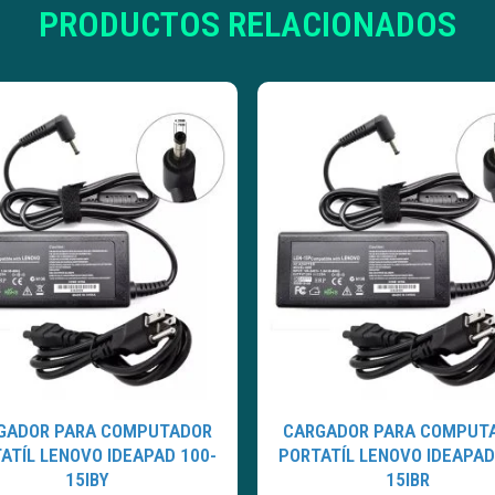
PRODUCTOS RELACIONADOS
GADOR PARA COMPUTADOR
CARGADOR PARA COMPUT
ATÍL LENOVO IDEAPAD 100-
PORTATÍL LENOVO IDEAPAD
15IBY
15IBR