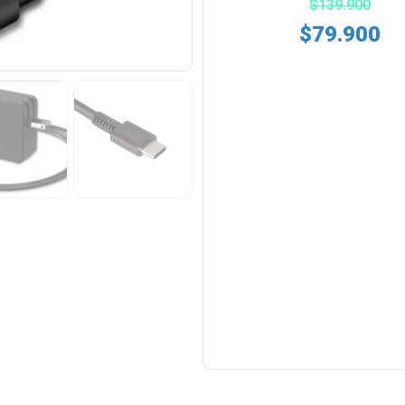
$
139.900
$
79.900