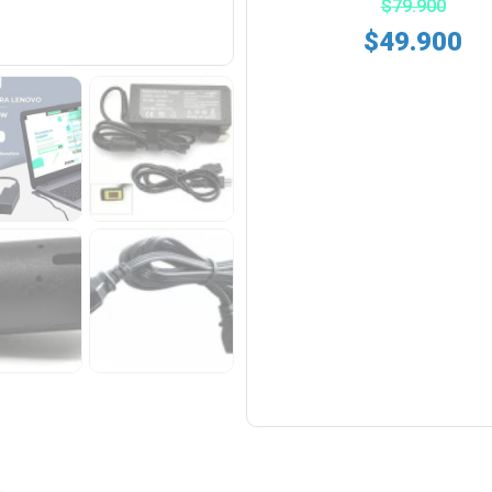
$
79.900
$
49.900