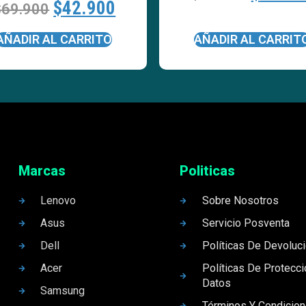
$
42.900
$
69.900
AÑADIR AL CARRITO
AÑADIR AL CARRIT
Marcas
Politicas
Lenovo
Sobre Nosotros
Asus
Servicio Posventa
Dell
Políticas De Devoluc
Acer
Políticas De Protecc
Datos
Samsung
Términos Y Condicio