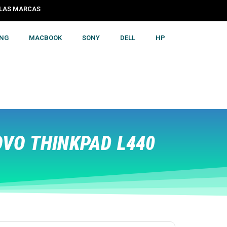
S LAS MARCAS
NG
MACBOOK
SONY
DELL
HP
VO THINKPAD L440