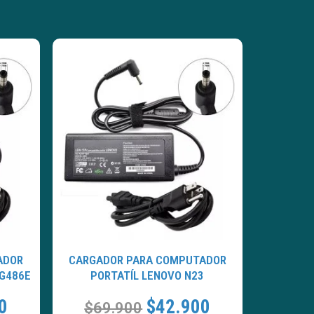
ADOR
CARGADOR PARA COMPUTADOR
 G486E
PORTATÍL LENOVO N23
0
$
42.900
$
69.900