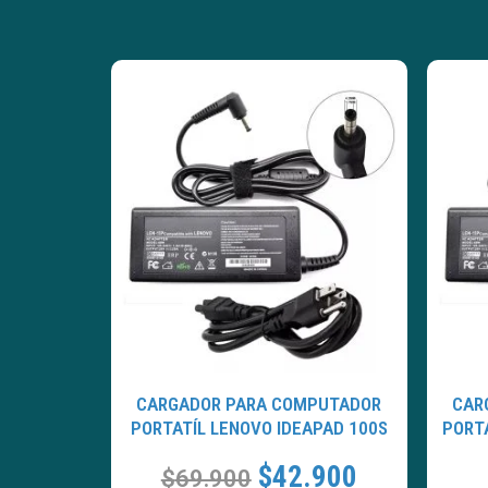
CARGADOR PARA COMPUTADOR
CAR
PORTATÍL LENOVO IDEAPAD 100S
PORTA
$
42.900
$
69.900