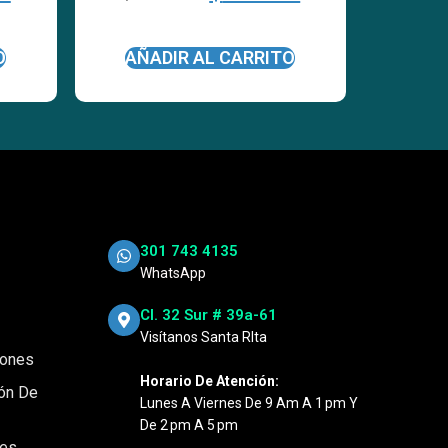
O
AÑADIR AL CARRITO
301 743 4135
WhatsApp
Cl. 32 Sur # 39a-61
Visítanos Santa RIta
iones
Horario De Atención:
ión De
Lunes A Viernes De 9 Am A 1 Pm Y
De 2 Pm A 5 Pm
nes