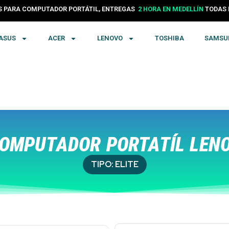
24 HORAS EN COLOMBIA
PARA COMPUTADOR PORTÁTIL, ENTREGAS
TODA
2 HORA EN MEDELLÍN
ASUS
ACER
LENOVO
TOSHIBA
SAMSU
OMPUTADOR PORTATÍL LENO
TIPO:
ELITE