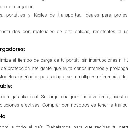
omo el cargador.
 portátiles y fáciles de transportar. Ideales para profes
nstruidos con materiales de alta calidad, resistentes al us
rgadores:
miza el tiempo de carga de tu portátil sin interrupciones ni f
de protección inteligente que evita daños internos y prolonga l
delos diseñados para adaptarse a múltiples referencias de po
able:
on garantía real. Si surge cualquier inconveniente, nuestr
oluciones efectivas. Comprar con nosotros es tener la tranqui
ia
cord a todo el país. Trabajamos para que recibas tu carg