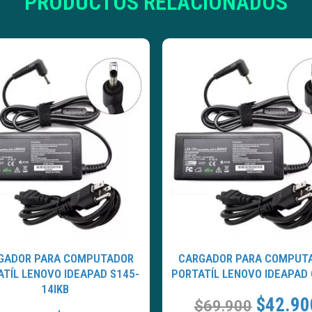
PRODUCTOS RELACIONADOS
GADOR PARA COMPUTADOR
CARGADOR PARA COMPUT
TÍL LENOVO IDEAPAD S145-
PORTATÍL LENOVO IDEAPAD
14IKB
$
42.90
$
69.900