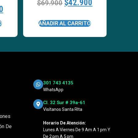
$
42.900
$
69.900
0
O
AÑADIR AL CARRITO
301 743 4135
WhatsApp
Cl. 32 Sur # 39a-61
Visítanos Santa RIta
iones
Horario De Atención:
ión De
Lunes A Viernes De 9 Am A 1 Pm Y
De 2 Pm A 5 Pm