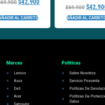
$
42.900
$
69.900
$
42.90
$
69.900
AÑADIR AL CARRITO
AÑADIR AL CARRIT
Marcas
Politicas
Lenovo
Sobre Nosotros
Asus
Servicio Posventa
Dell
Políticas De Devoluc
Acer
Políticas De Protecc
Datos
Samsung