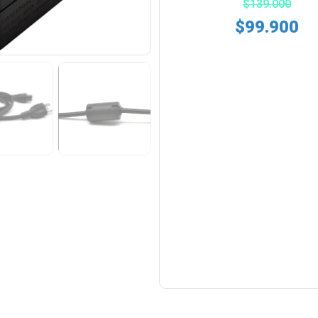
$
139.000
$
99.900