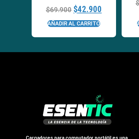
$
42.900
$
69.900
AÑADIR AL CARRITO
Cargadores para computador portátil es una