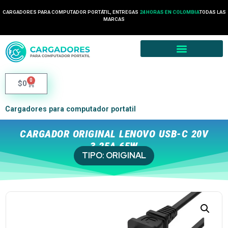
CARGADORES PARA COMPUTADOR PORTÁTIL, ENTREGAS
24 HORAS EN COLOMBIA
TODAS LAS
MARCAS
0
$
0
Cargadores para computador portatil
CARGADOR ORIGINAL LENOVO USB-C 20V
3.25A 65W
TIPO:
ORIGINAL