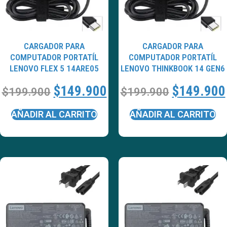
CARGADOR PARA
CARGADOR PARA
COMPUTADOR PORTATÍL
COMPUTADOR PORTATÍL
LENOVO FLEX 5 14ARE05
LENOVO THINKBOOK 14 GEN6
$
149.900
$
149.900
$
199.900
$
199.900
AÑADIR AL CARRITO
AÑADIR AL CARRITO