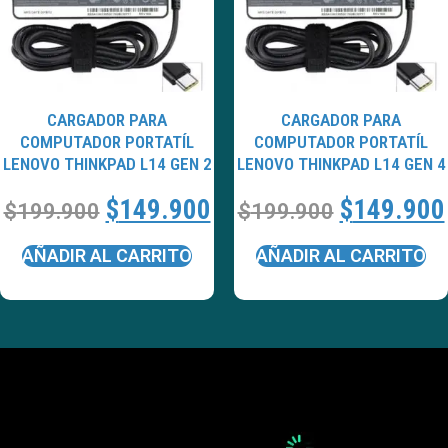
CARGADOR PARA
CARGADOR PARA
COMPUTADOR PORTATÍL
COMPUTADOR PORTATÍL
LENOVO THINKPAD L14 GEN 2
LENOVO THINKPAD L14 GEN 4
$
149.900
$
149.900
$
199.900
$
199.900
AÑADIR AL CARRITO
AÑADIR AL CARRITO