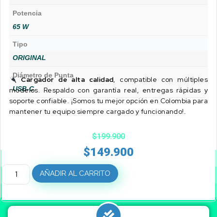
Potencia
65 W
Tipo
ORIGINAL
Diámetro de Punta
Cargador de alta calidad
, compatible con múltiples
USB-C
modelos. Respaldo con garantía real, entregas rápidas y
soporte confiable. ¡Somos tu mejor opción en Colombia para
mantener tu equipo siempre cargado y funcionando!.
$
199.900
$
149.900
AÑADIR AL CARRITO