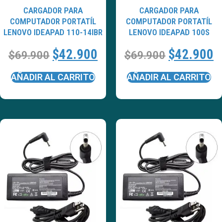
CARGADOR PARA
CARGADOR PARA
COMPUTADOR PORTATÍL
COMPUTADOR PORTATÍL
LENOVO IDEAPAD 110-14IBR
LENOVO IDEAPAD 100S
$
42.900
$
42.900
$
69.900
$
69.900
AÑADIR AL CARRITO
AÑADIR AL CARRITO