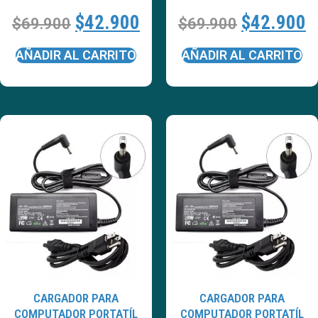
$
42.900
$
42.900
$
69.900
$
69.900
AÑADIR AL CARRITO
AÑADIR AL CARRITO
CARGADOR PARA
CARGADOR PARA
COMPUTADOR PORTATÍL
COMPUTADOR PORTATÍL