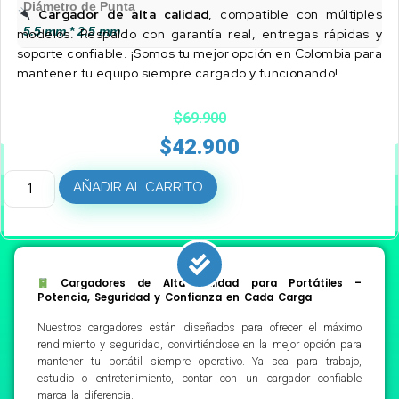
Diámetro de Punta
Cargador de alta calidad
, compatible con múltiples
5.5 mm * 2.5 mm
modelos. Respaldo con garantía real, entregas rápidas y
soporte confiable. ¡Somos tu mejor opción en Colombia para
mantener tu equipo siempre cargado y funcionando!.
$
69.900
$
42.900
AÑADIR AL CARRITO
Cargadores de Alta Calidad para Portátiles –
Potencia, Seguridad y Confianza en Cada Carga
Nuestros cargadores están diseñados para ofrecer el máximo
rendimiento y seguridad, convirtiéndose en la mejor opción para
mantener tu portátil siempre operativo. Ya sea para trabajo,
estudio o entretenimiento, contar con un cargador confiable
marca la diferencia.