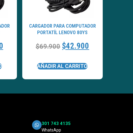
ADOR
CARGADOR PARA COMPUTADOR
3
PORTATÍL LENOVO 80YS
0
$
42.900
$
69.900
O
AÑADIR AL CARRITO
301 743 4135
WhatsApp