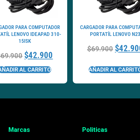
GADOR PARA COMPUTADOR
CARGADOR PARA COMPUT
ATÍL LENOVO IDEAPAD 310-
PORTATÍL LENOVO N2
15ISK
$
42.90
$
69.900
$
42.900
$
69.900
AÑADIR AL CARRITO
AÑADIR AL CARRIT
Marcas
Politicas