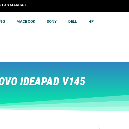
S LAS MARCAS
NG
MACBOOK
SONY
DELL
HP
OVO IDEAPAD V145