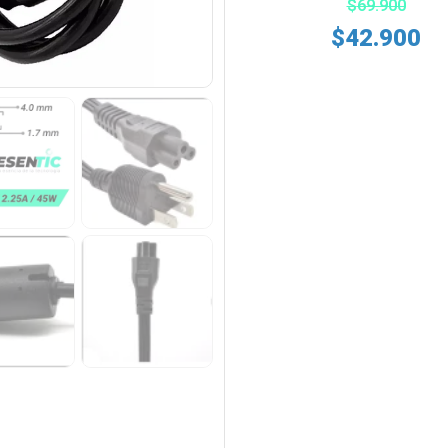
$
69.900
$
42.900