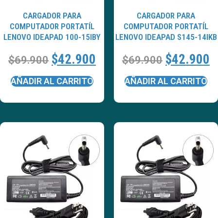
CARGADOR PARA
CARGADOR PARA
COMPUTADOR PORTATÍL
COMPUTADOR PORTATÍL
LENOVO IDEAPAD 100-15IBY
LENOVO IDEAPAD S145-14IKB
$
42.900
$
42.900
$
69.900
$
69.900
AÑADIR AL CARRITO
AÑADIR AL CARRITO