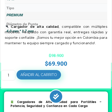
Tipo
PREMIUM
Diámetro de Punta
Cargador de alta calidad
, compatible con múltiples
4.0 mm * 1.7 mm
modelos. Respaldo con garantía real, entregas rápidas y
soporte confiable. ¡Somos tu mejor opción en Colombia para
mantener tu equipo siempre cargado y funcionando!.
$
98.900
$
69.900
AÑADIR AL CARRITO
Cargadores de Alta Calidad para Portátiles –
Potencia, Seguridad y Confianza en Cada Carga