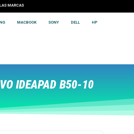
S LAS MARCAS
NG
MACBOOK
SONY
DELL
HP
VO IDEAPAD B50-10