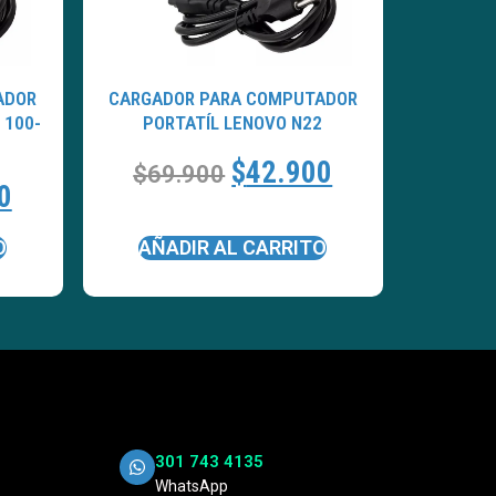
ADOR
CARGADOR PARA COMPUTADOR
 100-
PORTATÍL LENOVO N22
$
42.900
$
69.900
0
O
AÑADIR AL CARRITO
301 743 4135
WhatsApp