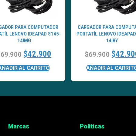
GADOR PARA COMPUTADOR
CARGADOR PARA COMPUT
TÍL LENOVO IDEAPAD S145-
PORTATÍL LENOVO IDEAPAD
14IMG
14IBY
$
42.900
$
42.90
$
69.900
$
69.900
AÑADIR AL CARRITO
AÑADIR AL CARRIT
Marcas
Politicas