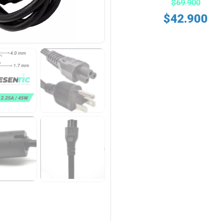
$
69.900
$
42.900