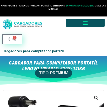
CARGADORES PARA COMPUTADOR PORTÁTIL, ENTREGAS
24 HORAS EN COLOMBIA
TODAS LAS
MARCAS
0
$
0
Cargadores para computador portatil
CARGADOR PARA COMPUTADOR PORTATÍL
LENOVO IDEAPAD 520S-14IKB
TIPO:
PREMIUM