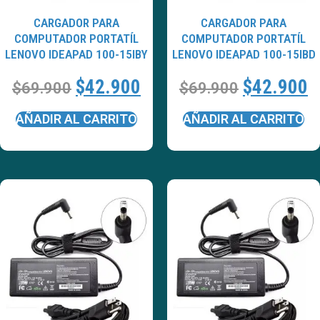
CARGADOR PARA
CARGADOR PARA
COMPUTADOR PORTATÍL
COMPUTADOR PORTATÍL
LENOVO IDEAPAD 100-15IBY
LENOVO IDEAPAD 100-15IBD
$
42.900
$
42.900
$
69.900
$
69.900
AÑADIR AL CARRITO
AÑADIR AL CARRITO