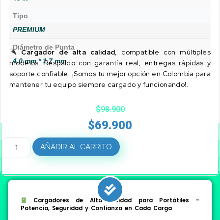
Tipo
PREMIUM
Diámetro de Punta
Cargador de alta calidad
, compatible con múltiples
4.0 mm * 1.7 mm
modelos. Respaldo con garantía real, entregas rápidas y
soporte confiable. ¡Somos tu mejor opción en Colombia para
mantener tu equipo siempre cargado y funcionando!.
$
98.900
$
69.900
AÑADIR AL CARRITO
Cargadores de Alta Calidad para Portátiles –
Potencia, Seguridad y Confianza en Cada Carga