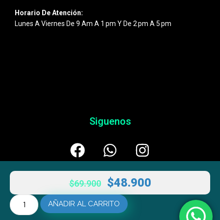
Horario De Atención:
Lunes A Viernes De 9 Am A 1 Pm Y De 2 Pm A 5 Pm
Siguenos
$
48.900
$
69.900
AÑADIR AL CARRITO
© 2026
Esentic
– Powered By
AULTRANZA