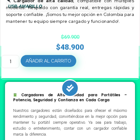
Cargador de alta calidad
, compatible con múltiples
USB-AMARILLO
modelos. Respaldo con garantía real, entregas rápidas y
soporte confiable. ¡Somos tu mejor opción en Colombia para
mantener tu equipo siempre cargado y funcionando!.
$
69.900
$
48.900
AÑADIR AL CARRITO
Cargadores de Alta Calidad para Portátiles –
Potencia, Seguridad y Confianza en Cada Carga
Nuestros cargadores están diseñados para ofrecer el máximo
rendimiento y seguridad, convirtiéndose en la mejor opción para
mantener tu portátil siempre operativo. Ya sea para trabajo,
estudio o entretenimiento, contar con un cargador confiable
marca la diferencia.