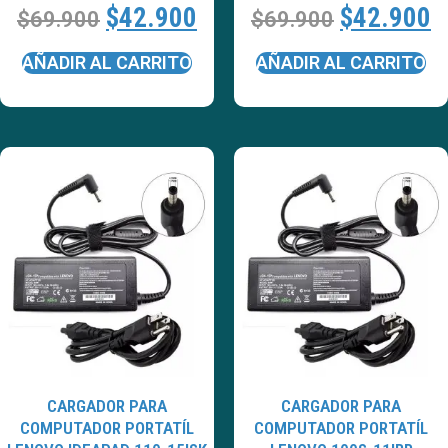
$
42.900
$
42.900
$
69.900
$
69.900
AÑADIR AL CARRITO
AÑADIR AL CARRITO
CARGADOR PARA
CARGADOR PARA
COMPUTADOR PORTATÍL
COMPUTADOR PORTATÍL