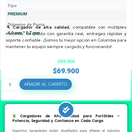
Tipo
PREMIUM
Diámetro de Punta
Cargador de alta calidad
, compatible con múltiples
4.0 mm * 1.7 mm
modelos. Respaldo con garantía real, entregas rápidas y
soporte confiable. ¡Somos tu mejor opción en Colombia para
mantener tu equipo siempre cargado y funcionando!.
$
89.900
$
69.900
AÑADIR AL CARRITO
Cargadores de Alta Calidad para Portátiles –
Potencia, Seguridad y Confianza en Cada Carga
Nuestros cargadores están diseñados para ofrecer el máximo