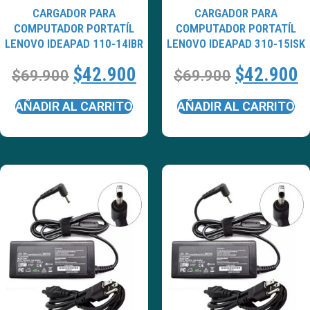
CARGADOR PARA
CARGADOR PARA
COMPUTADOR PORTATÍL
COMPUTADOR PORTATÍL
LENOVO IDEAPAD 110-14IBR
LENOVO IDEAPAD 310-15ISK
$
42.900
$
42.900
$
69.900
$
69.900
AÑADIR AL CARRITO
AÑADIR AL CARRITO