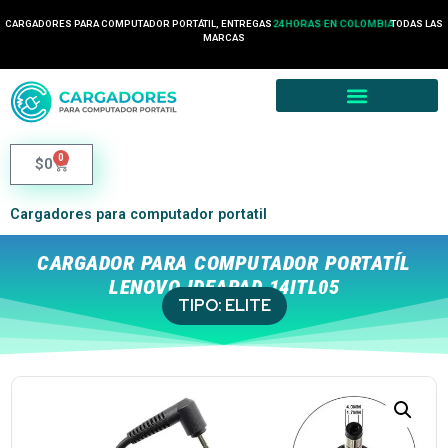
24 HORAS EN COLOMBIA
CARGADORES PARA COMPUTADOR PORTÁTIL, ENTREGAS
TODAS LAS
2 HORA EN MEDELLÍN
MARCAS
0
$
0
Cargadores para computador portatil
CARGADOR PARA COMPUTADOR PORTATÍL
LENOVO IDEAPAD 14ITL05
TIPO:
ELITE