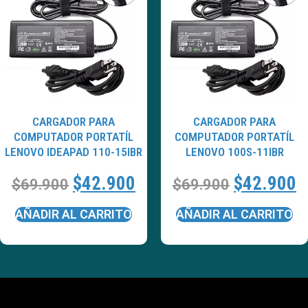
CARGADOR PARA
CARGADOR PARA
COMPUTADOR PORTATÍL
COMPUTADOR PORTATÍL
LENOVO IDEAPAD 110-15IBR
LENOVO 100S-11IBR
$
42.900
$
42.900
$
69.900
$
69.900
AÑADIR AL CARRITO
AÑADIR AL CARRITO