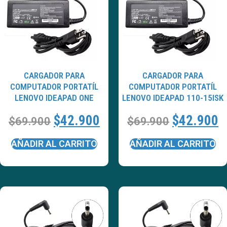
CARGADOR PARA
CARGADOR PARA
COMPUTADOR PORTATÍL
COMPUTADOR PORTATÍL
LENOVO IDEAPAD ONE
LENOVO IDEAPAD 110-15ISK
$
42.900
$
42.900
$
69.900
$
69.900
AÑADIR AL CARRITO
AÑADIR AL CARRITO