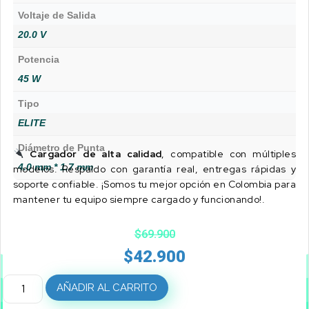
Voltaje de Salida
20.0 V
Potencia
45 W
Tipo
ELITE
Diámetro de Punta
Cargador de alta calidad
, compatible con múltiples
4.0 mm * 1.7 mm
modelos. Respaldo con garantía real, entregas rápidas y
soporte confiable. ¡Somos tu mejor opción en Colombia para
mantener tu equipo siempre cargado y funcionando!.
$
69.900
$
42.900
AÑADIR AL CARRITO