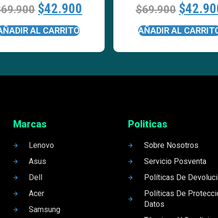
$
42.900
$
42.90
$
69.900
$
69.900
AÑADIR AL CARRITO
AÑADIR AL CARRIT
Marcas
Politicas
Lenovo
Sobre Nosotros
Asus
Servicio Posventa
Dell
Políticas De Devoluc
Acer
Políticas De Protecc
Datos
Samsung