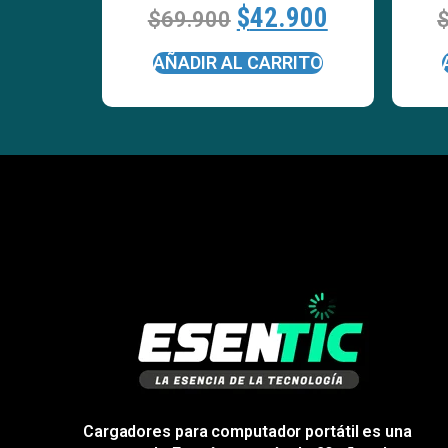
$
42.900
$
69.900
AÑADIR AL CARRITO
Cargadores para computador portátil es una