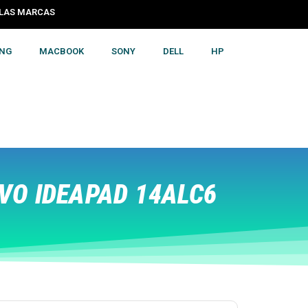
S LAS MARCAS
NG
MACBOOK
SONY
DELL
HP
VO IDEAPAD 14ALC6