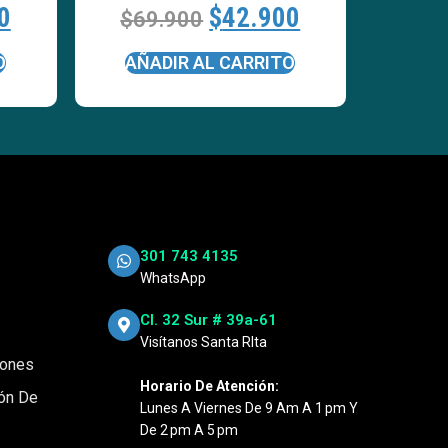
0
$
42.900
$
69.900
O
AÑADIR AL CARRITO
301 743 4135
WhatsApp
Cl. 32 Sur # 39a-61
Visítanos Santa RIta
iones
Horario De Atención:
ión De
Lunes A Viernes De 9 Am A 1 Pm Y
De 2 Pm A 5 Pm