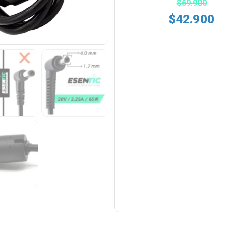
$
69.900
$
42.900