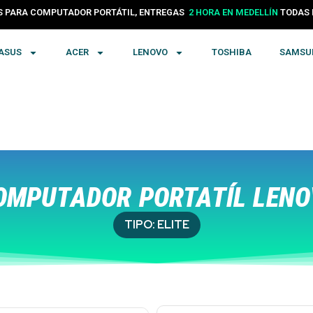
24 HORAS EN COLOMBIA
PARA COMPUTADOR PORTÁTIL, ENTREGAS
TODA
2 HORA EN MEDELLÍN
ASUS
ACER
LENOVO
TOSHIBA
SAMSU
MPUTADOR PORTATÍL LENO
TIPO:
ELITE