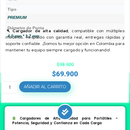
Tipo
PREMIUM
Diámetro de Punta
Cargador de alta calidad
, compatible con múltiples
4.0 mm * 1.7 mm
modelos. Respaldo con garantía real, entregas rápidas y
soporte confiable. ¡Somos tu mejor opción en Colombia para
mantener tu equipo siempre cargado y funcionando!.
$
98.900
$
69.900
AÑADIR AL CARRITO
Cargadores de Alta Calidad para Portátiles –
Potencia, Seguridad y Confianza en Cada Carga