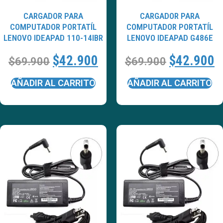
CARGADOR PARA
CARGADOR PARA
COMPUTADOR PORTATÍL
COMPUTADOR PORTATÍL
LENOVO IDEAPAD 110-14IBR
LENOVO IDEAPAD G486E
$
42.900
$
42.900
$
69.900
$
69.900
AÑADIR AL CARRITO
AÑADIR AL CARRITO