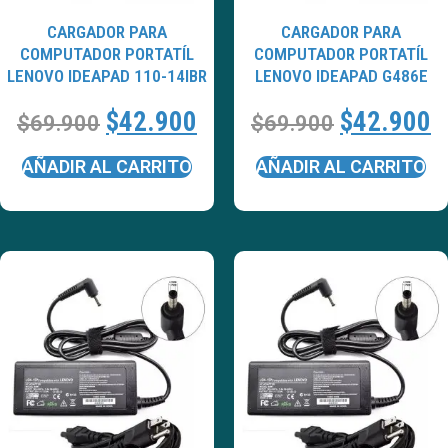
CARGADOR PARA
CARGADOR PARA
COMPUTADOR PORTATÍL
COMPUTADOR PORTATÍL
LENOVO IDEAPAD 110-14IBR
LENOVO IDEAPAD G486E
$
42.900
$
42.900
$
69.900
$
69.900
AÑADIR AL CARRITO
AÑADIR AL CARRITO