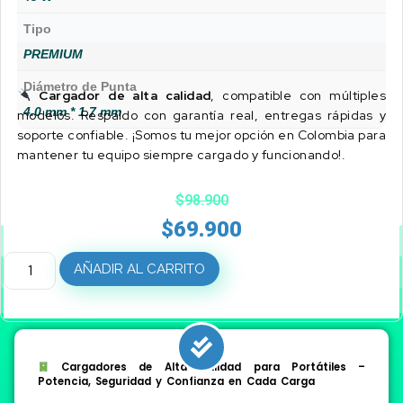
Tipo
PREMIUM
Diámetro de Punta
Cargador de alta calidad
, compatible con múltiples
4.0 mm * 1.7 mm
modelos. Respaldo con garantía real, entregas rápidas y
soporte confiable. ¡Somos tu mejor opción en Colombia para
mantener tu equipo siempre cargado y funcionando!.
$
98.900
$
69.900
AÑADIR AL CARRITO
Cargadores de Alta Calidad para Portátiles –
Potencia, Seguridad y Confianza en Cada Carga