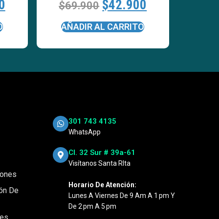
0
$
42.900
$
69.900
O
AÑADIR AL CARRITO
301 743 4135
WhatsApp
Cl. 32 Sur # 39a-61
Visítanos Santa RIta
iones
Horario De Atención:
ión De
Lunes A Viernes De 9 Am A 1 Pm Y
De 2 Pm A 5 Pm
nes