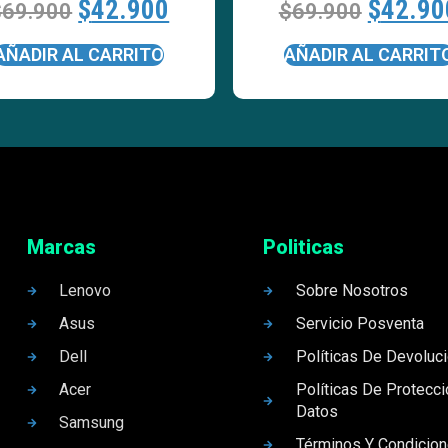
$
42.900
$
42.90
$
69.900
$
69.900
AÑADIR AL CARRITO
AÑADIR AL CARRIT
Marcas
Politicas
Lenovo
Sobre Nosotros
Asus
Servicio Posventa
Dell
Políticas De Devoluc
Acer
Políticas De Protecc
Datos
Samsung
Términos Y Condicio