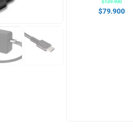
$
139.900
$
79.900