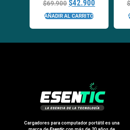
$
42.900
$
69.900
AÑADIR AL CARRITO
Cargadores para computador portátil es una
marca de
Esentic
con más de 20 años de