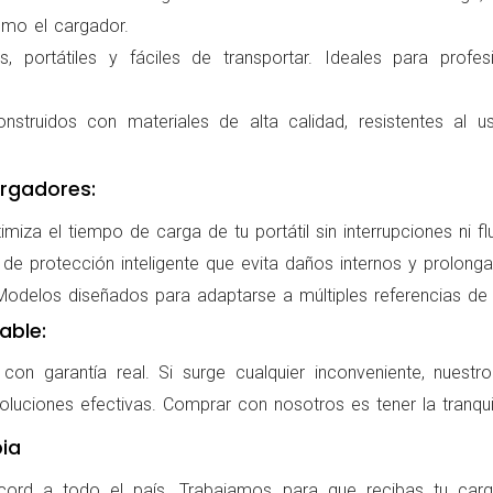
omo el cargador.
 portátiles y fáciles de transportar. Ideales para profes
nstruidos con materiales de alta calidad, resistentes al us
rgadores:
miza el tiempo de carga de tu portátil sin interrupciones ni f
de protección inteligente que evita daños internos y prolonga l
delos diseñados para adaptarse a múltiples referencias de po
able:
on garantía real. Si surge cualquier inconveniente, nuestr
oluciones efectivas. Comprar con nosotros es tener la tranqui
ia
cord a todo el país. Trabajamos para que recibas tu carg