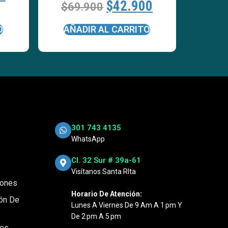
$
42.900
$
69.900
O
AÑADIR AL CARRITO
301 743 4135
WhatsApp
Cl. 32 Sur # 39a-61
Visítanos Santa RIta
iones
Horario De Atención:
ión De
Lunes A Viernes De 9 Am A 1 Pm Y
De 2 Pm A 5 Pm
nes