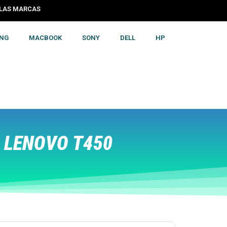
S LAS MARCAS
NG
MACBOOK
SONY
DELL
HP
 LENOVO T450