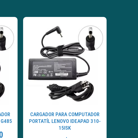
ADOR
CARGADOR PARA COMPUTADOR
 G485
PORTATÍL LENOVO IDEAPAD 310-
15ISK
0