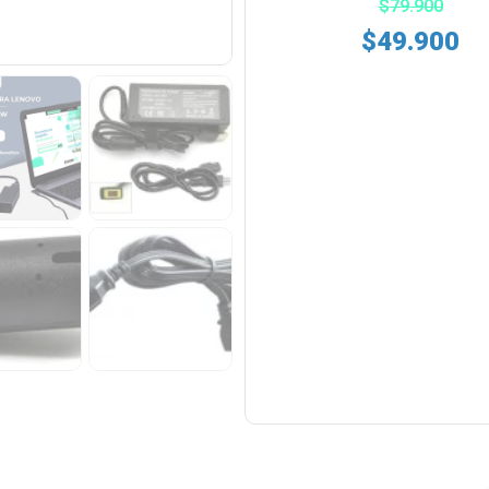
$
79.900
$
49.900