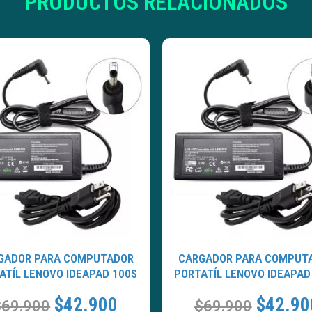
PRODUCTOS RELACIONADOS
GADOR PARA COMPUTADOR
CARGADOR PARA COMPUT
ATÍL LENOVO IDEAPAD 100S
PORTATÍL LENOVO IDEAPAD
$
42.900
$
42.90
$
69.900
$
69.900