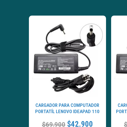
CARGADOR PARA COMPUTADOR
CAR
PORTATÍL LENOVO IDEAPAD 110
PORT
$
42.900
$
69.900