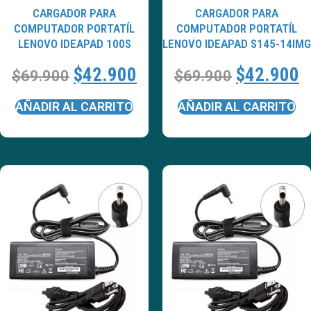
CARGADOR PARA
CARGADOR PARA
COMPUTADOR PORTATÍL
COMPUTADOR PORTATÍL
LENOVO IDEAPAD 100S
LENOVO IDEAPAD S145-14IMG
$
42.900
$
42.900
$
69.900
$
69.900
AÑADIR AL CARRITO
AÑADIR AL CARRITO