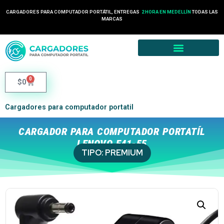
24 HORAS EN COLOMBIA
CARGADORES PARA COMPUTADOR PORTÁTIL, ENTREGAS
TODAS LAS
2 HORA EN MEDELLÍN
MARCAS
0
$
0
Cargadores para computador portatil
CARGADOR PARA COMPUTADOR PORTATÍL
LENOVO E41-55
TIPO:
PREMIUM