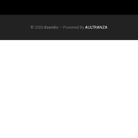
$
69.900
$
89.900
AÑADIR AL CARRITO
© 2026
Esentic
– Powered By
AULTRANZA