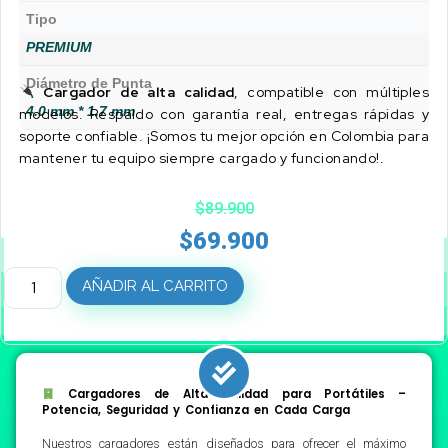
Tipo
PREMIUM
Diámetro de Punta
Cargador de alta calidad
, compatible con múltiples
4.0 mm * 1.7 mm
modelos. Respaldo con garantía real, entregas rápidas y
soporte confiable. ¡Somos tu mejor opción en Colombia para
mantener tu equipo siempre cargado y funcionando!.
$
89.900
$
69.900
AÑADIR AL CARRITO
Cargadores de Alta Calidad para Portátiles –
Potencia, Seguridad y Confianza en Cada Carga
Nuestros cargadores están diseñados para ofrecer el máximo