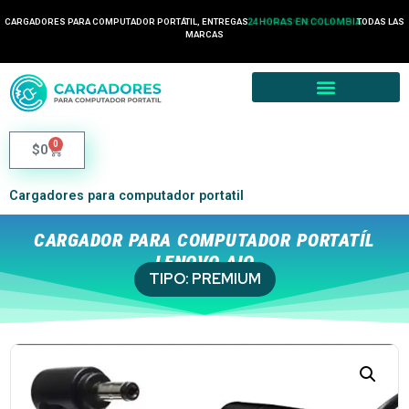
24 HORAS EN COLOMBIA
CARGADORES PARA COMPUTADOR PORTÁTIL, ENTREGAS
TODAS LAS
2 HORA EN MEDELLÍN
MARCAS
0
$
0
Cargadores para computador portatil
CARGADOR PARA COMPUTADOR PORTATÍL
LENOVO AIO
TIPO:
PREMIUM