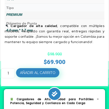
Tipo
PREMIUM
Diámetro de Punta
Cargador de alta calidad
, compatible con múltiples
4.0 mm * 1.7 mm
modelos. Respaldo con garantía real, entregas rápidas y
soporte confiable. ¡Somos tu mejor opción en Colombia para
mantener tu equipo siempre cargado y funcionando!.
$
98.900
$
69.900
AÑADIR AL CARRITO
Cargadores de Alta Calidad para Portátiles –
Potencia, Seguridad y Confianza en Cada Carga