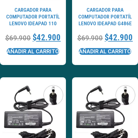
CARGADOR PARA
CARGADOR PARA
COMPUTADOR PORTATÍL
COMPUTADOR PORTATÍL
LENOVO IDEAPAD 110
LENOVO IDEAPAD G486E
$
42.900
$
42.900
$
69.900
$
69.900
AÑADIR AL CARRITO
AÑADIR AL CARRITO