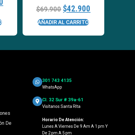
0
$
42.900
$
69.900
O
AÑADIR AL CARRITO
301 743 4135
WhatsApp
Cl. 32 Sur # 39a-61
Visítanos Santa RIta
iones
Horario De Atención:
ión De
Lunes A Viernes De 9 Am A 1 Pm Y
De 2 Pm A 5 Pm