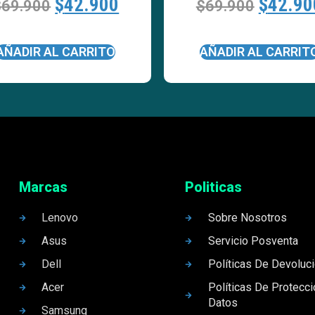
$
42.900
$
42.90
$
69.900
$
69.900
AÑADIR AL CARRITO
AÑADIR AL CARRIT
Marcas
Politicas
Lenovo
Sobre Nosotros
Asus
Servicio Posventa
Dell
Políticas De Devoluc
Acer
Políticas De Protecc
Datos
Samsung