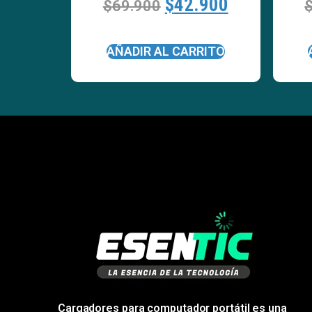
$
42.900
$
69.900
AÑADIR AL CARRITO
Cargadores para computador portátil es una