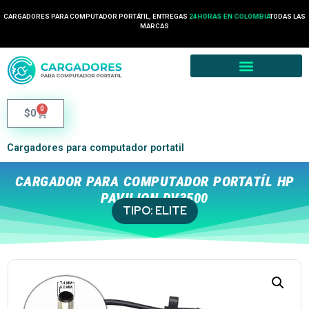
CARGADORES PARA COMPUTADOR PORTÁTIL, ENTREGAS
24 HORAS EN COLOMBIA
TODAS LAS
MARCAS
0
$
0
Cargadores para computador portatil
CARGADOR PARA COMPUTADOR PORTATÍL HP
PAVILION DV3500
TIPO:
ELITE