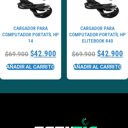
CARGADOR PARA
CARGADOR PARA
COMPUTADOR PORTATÍL HP
COMPUTADOR PORTATÍL HP
14
ELITEBOOK 840
$
42.900
$
42.900
$
69.900
$
69.900
AÑADIR AL CARRITO
AÑADIR AL CARRITO