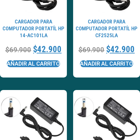
CARGADOR PARA
CARGADOR PARA
COMPUTADOR PORTATÍL HP
COMPUTADOR PORTATÍL HP
14-AC101LA
CF2525LA
$
42.900
$
42.900
$
69.900
$
69.900
AÑADIR AL CARRITO
AÑADIR AL CARRITO