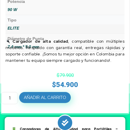
Potencia
90 W
Tipo
ELITE
Diámetro de Punta
Cargador de alta calidad
, compatible con múltiples
7.4 mm * 5.0 mm
modelos. Respaldo con garantía real, entregas rápidas y
soporte confiable. ¡Somos tu mejor opción en Colombia para
mantener tu equipo siempre cargado y funcionando!.
$
79.900
$
54.900
AÑADIR AL CARRITO
Cargadores de Alta Calidad para Portátiles –