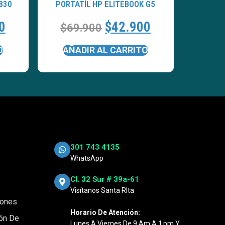
830
PORTATÍL HP ELITEBOOK G5
0
$
42.900
$
69.900
O
AÑADIR AL CARRITO
301 743 4135
WhatsApp
Cl. 32 Sur # 39a-61
Visítanos Santa RIta
iones
Horario De Atención:
ión De
Lunes A Viernes De 9 Am A 1 Pm Y