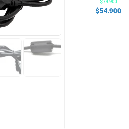
$
79.900
$
54.900