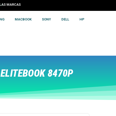
S LAS MARCAS
NG
MACBOOK
SONY
DELL
HP
ELITEBOOK 8470P