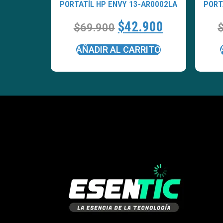
PORTATÍL HP ENVY 13-AR0002LA
PORT
$
42.900
$
69.900
AÑADIR AL CARRITO