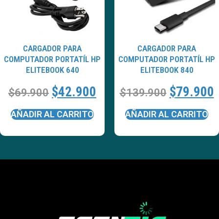
CARGADOR PARA
CARGADOR PARA
COMPUTADOR PORTATÍL HP
COMPUTADOR PORTATÍL HP
ELITEBOOK 640
ELITEBOOK 840
$
42.900
$
79.900
$
69.900
$
139.900
AÑADIR AL CARRITO
AÑADIR AL CARRITO