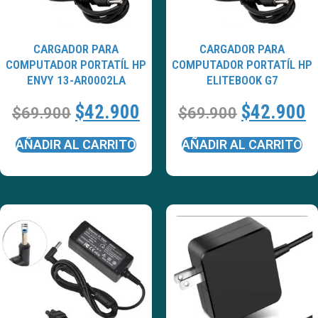
CARGADOR PARA
CARGADOR PARA
COMPUTADOR PORTATÍL HP
COMPUTADOR PORTATÍL HP
ENVY 13-AR0002LA
ELITEBOOK G7
$
42.900
$
42.900
$
69.900
$
69.900
AÑADIR AL CARRITO
AÑADIR AL CARRITO