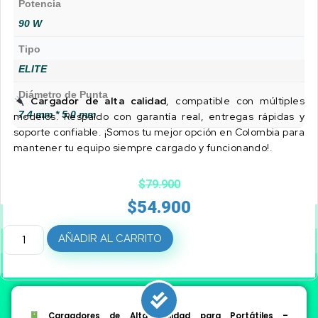
Potencia
90 W
Tipo
ELITE
Diámetro de Punta
Cargador de alta calidad
, compatible con múltiples
7.4 mm * 5.0 mm
modelos. Respaldo con garantía real, entregas rápidas y
soporte confiable. ¡Somos tu mejor opción en Colombia para
mantener tu equipo siempre cargado y funcionando!.
$
79.900
$
54.900
AÑADIR AL CARRITO
Cargadores de Alta Calidad para Portátiles –