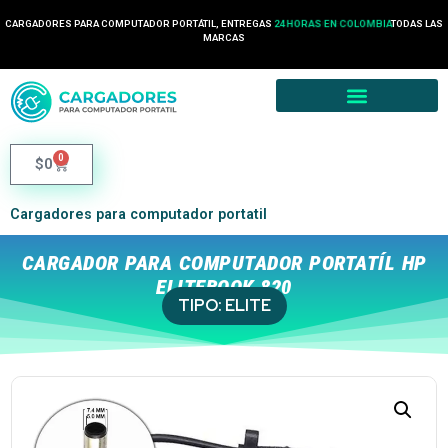
CARGADORES PARA COMPUTADOR PORTÁTIL, ENTREGAS
24 HORAS EN COLOMBIA
TODAS LAS
MARCAS
0
$
0
Cargadores para computador portatil
CARGADOR PARA COMPUTADOR PORTATÍL HP
ELITEBOOK 820
TIPO:
ELITE