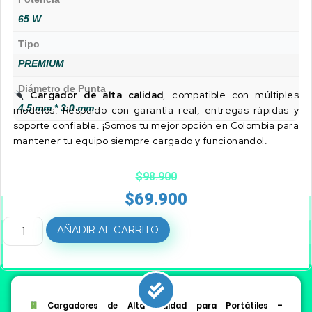
65 W
Tipo
PREMIUM
Diámetro de Punta
Cargador de alta calidad
, compatible con múltiples
4.5 mm * 3.0 mm
modelos. Respaldo con garantía real, entregas rápidas y
soporte confiable. ¡Somos tu mejor opción en Colombia para
mantener tu equipo siempre cargado y funcionando!.
$
98.900
$
69.900
AÑADIR AL CARRITO
Cargadores de Alta Calidad para Portátiles –