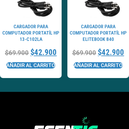
CARGADOR PARA
CARGADOR PARA
COMPUTADOR PORTATÍL HP
COMPUTADOR PORTATÍL HP
13-C102LA
ELITEBOOK 840
$
42.900
$
42.900
$
69.900
$
69.900
AÑADIR AL CARRITO
AÑADIR AL CARRITO