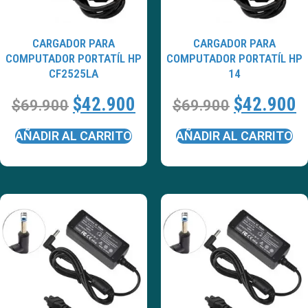
CARGADOR PARA
CARGADOR PARA
COMPUTADOR PORTATÍL HP
COMPUTADOR PORTATÍL HP
CF2525LA
14
$
42.900
$
42.900
$
69.900
$
69.900
AÑADIR AL CARRITO
AÑADIR AL CARRITO