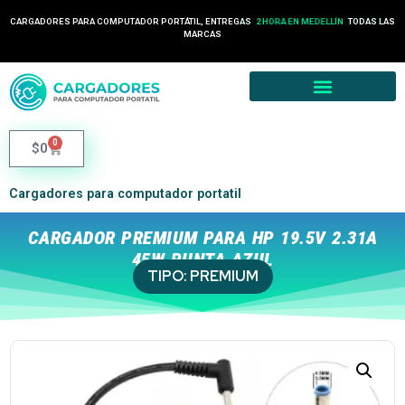
24 HORAS EN COLOMBIA
CARGADORES PARA COMPUTADOR PORTÁTIL, ENTREGAS
TODAS LAS
2 HORA EN MEDELLÍN
MARCAS
0
$
0
Cargadores para computador portatil
CARGADOR PREMIUM PARA HP 19.5V 2.31A
45W PUNTA AZUL
TIPO:
PREMIUM