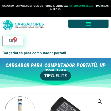
24 HORAS EN COLOMBIA
CARGADORES PARA COMPUTADOR PORTÁTIL, ENTREGAS
TODAS LAS
2 HORA EN MEDELLÍN
MARCAS
0
$
0
Cargadores para computador portatil
CARGADOR PARA COMPUTADOR PORTATÍL HP
TPN-I120
TIPO:
ELITE