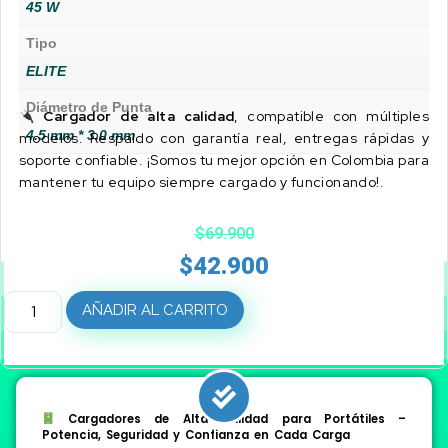
45 W
Tipo
ELITE
Diámetro de Punta
Cargador de alta calidad
, compatible con múltiples
4.5 mm * 3.0 mm
modelos. Respaldo con garantía real, entregas rápidas y
soporte confiable. ¡Somos tu mejor opción en Colombia para
mantener tu equipo siempre cargado y funcionando!.
$
69.900
$
42.900
AÑADIR AL CARRITO
Cargadores de Alta Calidad para Portátiles –
Potencia, Seguridad y Confianza en Cada Carga