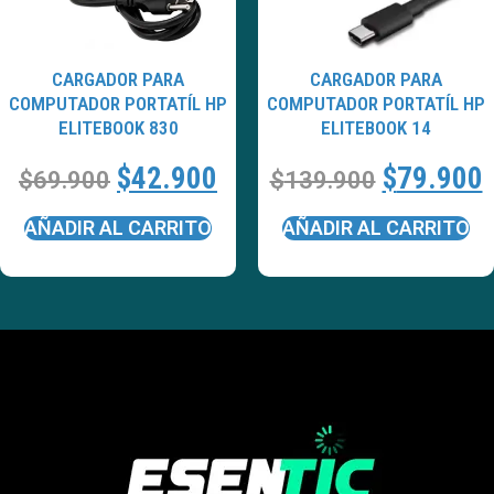
CARGADOR PARA
CARGADOR PARA
COMPUTADOR PORTATÍL HP
COMPUTADOR PORTATÍL HP
ELITEBOOK 830
ELITEBOOK 14
$
42.900
$
79.900
$
69.900
$
139.900
AÑADIR AL CARRITO
AÑADIR AL CARRITO