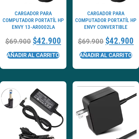
CARGADOR PARA
CARGADOR PARA
COMPUTADOR PORTATÍL HP
COMPUTADOR PORTATÍL HP
ENVY 13-AR0002LA
ENVY CONVERTIBLE
$
42.900
$
42.900
$
69.900
$
69.900
AÑADIR AL CARRITO
AÑADIR AL CARRITO