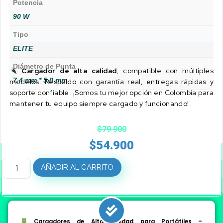
Potencia
90 W
Tipo
ELITE
Diámetro de Punta
Cargador de alta calidad
, compatible con múltiples
7.4 mm * 5.0 mm
modelos. Respaldo con garantía real, entregas rápidas y
soporte confiable. ¡Somos tu mejor opción en Colombia para
mantener tu equipo siempre cargado y funcionando!.
$
79.900
$
54.900
AÑADIR AL CARRITO
Cargadores de Alta Calidad para Portátiles –