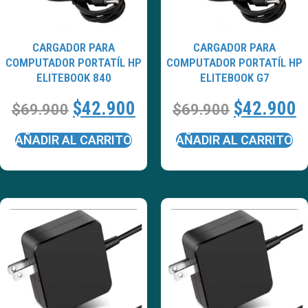
CARGADOR PARA
CARGADOR PARA
COMPUTADOR PORTATÍL HP
COMPUTADOR PORTATÍL HP
ELITEBOOK 840
ELITEBOOK G7
$
42.900
$
42.900
$
69.900
$
69.900
AÑADIR AL CARRITO
AÑADIR AL CARRITO