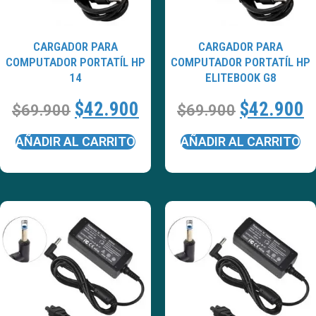
CARGADOR PARA
CARGADOR PARA
COMPUTADOR PORTATÍL HP
COMPUTADOR PORTATÍL HP
14
ELITEBOOK G8
$
42.900
$
42.900
$
69.900
$
69.900
AÑADIR AL CARRITO
AÑADIR AL CARRITO