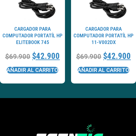
CARGADOR PARA
CARGADOR PARA
COMPUTADOR PORTATÍL HP
COMPUTADOR PORTATÍL HP
ELITEBOOK 745
11-V002DX
$
42.900
$
42.900
$
69.900
$
69.900
AÑADIR AL CARRITO
AÑADIR AL CARRITO