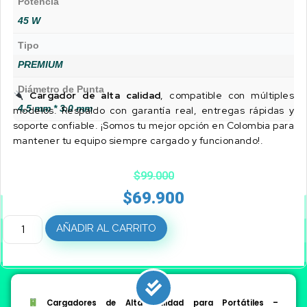
Potencia
45 W
Tipo
PREMIUM
Diámetro de Punta
Cargador de alta calidad
, compatible con múltiples
4.5 mm * 3.0 mm
modelos. Respaldo con garantía real, entregas rápidas y
soporte confiable. ¡Somos tu mejor opción en Colombia para
mantener tu equipo siempre cargado y funcionando!.
$
99.000
$
69.900
AÑADIR AL CARRITO
Cargadores de Alta Calidad para Portátiles –