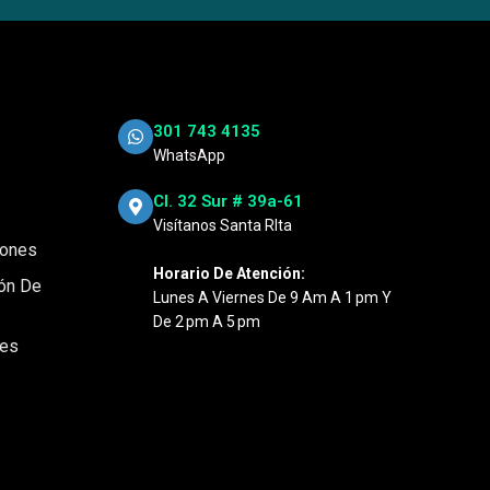
301 743 4135
WhatsApp
Cl. 32 Sur # 39a-61
Visítanos Santa RIta
iones
Horario De Atención:
ión De
Lunes A Viernes De 9 Am A 1 Pm Y
De 2 Pm A 5 Pm
nes