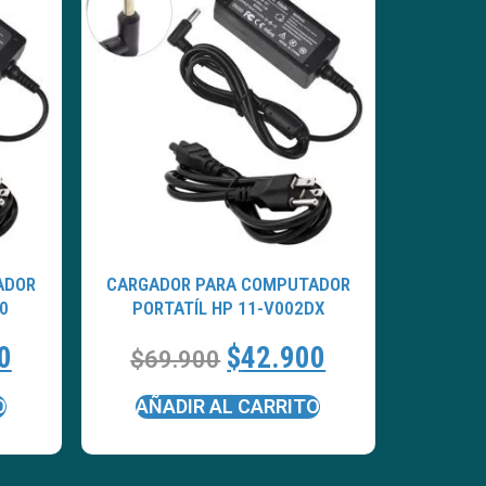
ADOR
CARGADOR PARA COMPUTADOR
0
PORTATÍL HP 11-V002DX
0
$
42.900
$
69.900
O
AÑADIR AL CARRITO