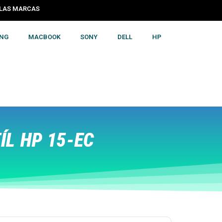
S LAS MARCAS
NG
MACBOOK
SONY
DELL
HP
L HP 15-EC