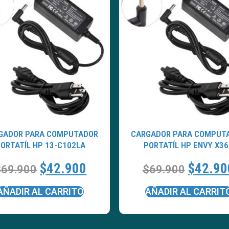
GADOR PARA COMPUTADOR
CARGADOR PARA COMPUT
ORTATÍL HP 13-C102LA
PORTATÍL HP ENVY X36
$
42.900
$
42.90
$
69.900
$
69.900
AÑADIR AL CARRITO
AÑADIR AL CARRIT