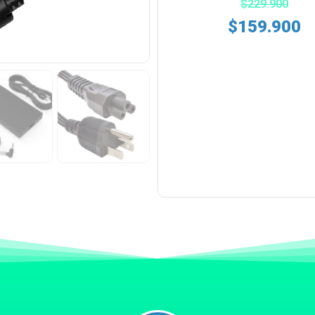
$
229.900
$
159.900