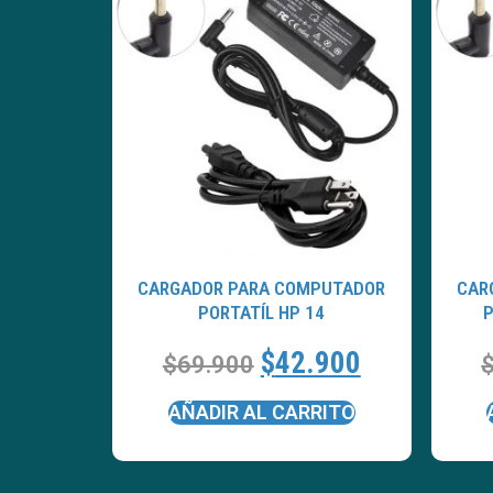
CARGADOR PARA COMPUTADOR
CAR
PORTATÍL HP 14
P
$
42.900
$
69.900
AÑADIR AL CARRITO