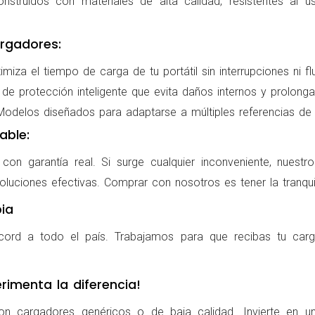
nstruidos con materiales de alta calidad, resistentes al us
rgadores:
miza el tiempo de carga de tu portátil sin interrupciones ni f
de protección inteligente que evita daños internos y prolonga l
delos diseñados para adaptarse a múltiples referencias de po
able:
on garantía real. Si surge cualquier inconveniente, nuestr
oluciones efectivas. Comprar con nosotros es tener la tranqui
ia
cord a todo el país. Trabajamos para que recibas tu carg
rimenta la diferencia!
on cargadores genéricos o de baja calidad. Invierte en u