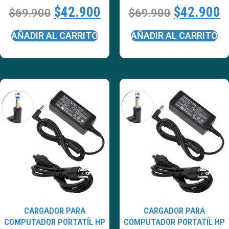
$
42.900
$
42.900
$
69.900
$
69.900
AÑADIR AL CARRITO
AÑADIR AL CARRITO
CARGADOR PARA
CARGADOR PARA
COMPUTADOR PORTATÍL HP
COMPUTADOR PORTATÍL HP