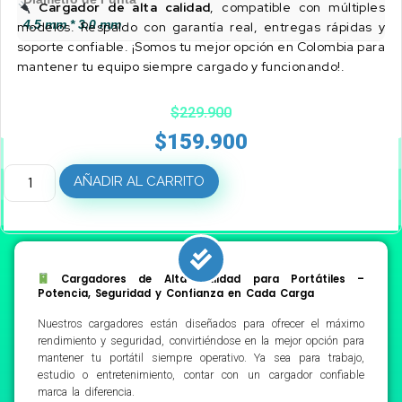
Cargador de alta calidad
, compatible con múltiples
4.5 mm * 3.0 mm
modelos. Respaldo con garantía real, entregas rápidas y
soporte confiable. ¡Somos tu mejor opción en Colombia para
mantener tu equipo siempre cargado y funcionando!.
$
229.900
$
159.900
AÑADIR AL CARRITO
Cargadores de Alta Calidad para Portátiles –
Potencia, Seguridad y Confianza en Cada Carga
Nuestros cargadores están diseñados para ofrecer el máximo
rendimiento y seguridad, convirtiéndose en la mejor opción para
mantener tu portátil siempre operativo. Ya sea para trabajo,
estudio o entretenimiento, contar con un cargador confiable
marca la diferencia.