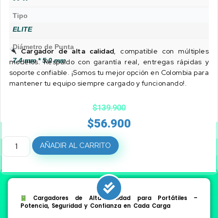
Tipo
ELITE
Diámetro de Punta
Cargador de alta calidad
, compatible con múltiples
7.4 mm * 5.0 mm
modelos. Respaldo con garantía real, entregas rápidas y
soporte confiable. ¡Somos tu mejor opción en Colombia para
mantener tu equipo siempre cargado y funcionando!.
$
139.900
$
56.900
AÑADIR AL CARRITO
Cargadores de Alta Calidad para Portátiles –
Potencia, Seguridad y Confianza en Cada Carga