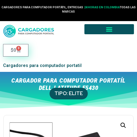
CARGADORES PARA COMPUTADOR PORTÁTIL, ENTREGAS
24 HORAS EN COLOMBIA
TODAS LAS
MARCAS
0
$
0
Cargadores para computador portatil
CARGADOR PARA COMPUTADOR PORTATÍL
DELL LATITUDE E5430
TIPO:
ELITE