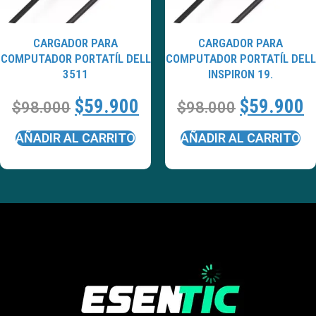
CARGADOR PARA
CARGADOR PARA
COMPUTADOR PORTATÍL DELL
COMPUTADOR PORTATÍL DELL
3511
INSPIRON 19.
$
59.900
$
59.900
$
98.000
$
98.000
AÑADIR AL CARRITO
AÑADIR AL CARRITO