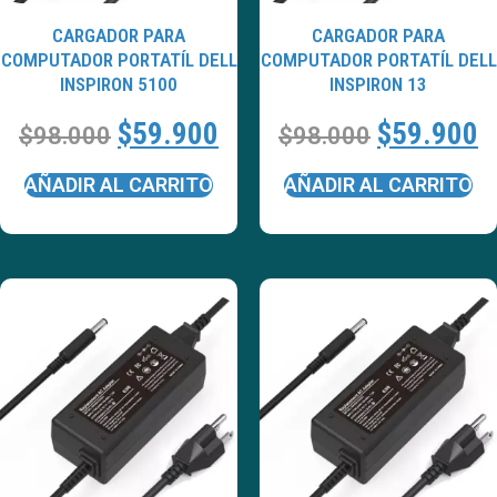
CARGADOR PARA
CARGADOR PARA
COMPUTADOR PORTATÍL DELL
COMPUTADOR PORTATÍL DELL
INSPIRON 5100
INSPIRON 13
$
59.900
$
59.900
$
98.000
$
98.000
AÑADIR AL CARRITO
AÑADIR AL CARRITO