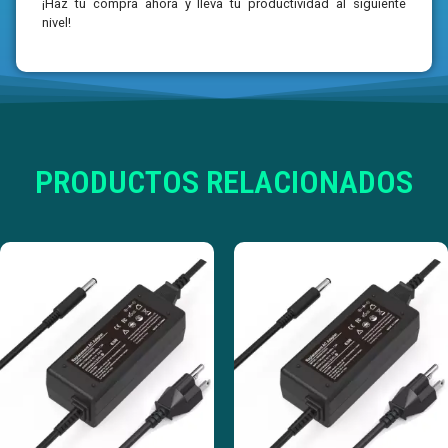
¡Haz tu compra ahora y lleva tu productividad al siguiente
nivel!
PRODUCTOS RELACIONADOS