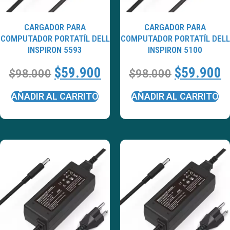
CARGADOR PARA
CARGADOR PARA
COMPUTADOR PORTATÍL DELL
COMPUTADOR PORTATÍL DELL
INSPIRON 5593
INSPIRON 5100
$
59.900
$
59.900
$
98.000
$
98.000
AÑADIR AL CARRITO
AÑADIR AL CARRITO