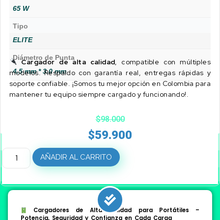
65 W
Tipo
ELITE
Diámetro de Punta
Cargador de alta calidad
, compatible con múltiples
4.5 mm * 3.0 mm
modelos. Respaldo con garantía real, entregas rápidas y
soporte confiable. ¡Somos tu mejor opción en Colombia para
mantener tu equipo siempre cargado y funcionando!.
$
98.000
$
59.900
AÑADIR AL CARRITO
Cargadores de Alta Calidad para Portátiles –
Potencia, Seguridad y Confianza en Cada Carga