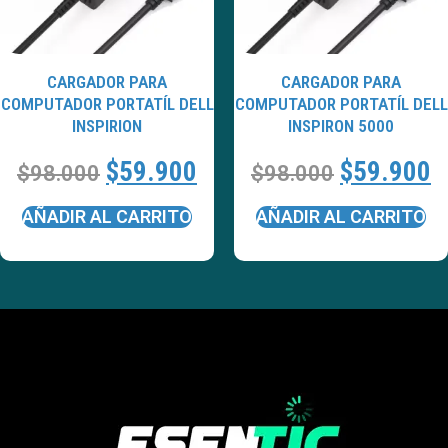
CARGADOR PARA
CARGADOR PARA
COMPUTADOR PORTATÍL DELL
COMPUTADOR PORTATÍL DELL
INSPIRION
INSPIRON 5000
$
59.900
$
59.900
$
98.000
$
98.000
AÑADIR AL CARRITO
AÑADIR AL CARRITO