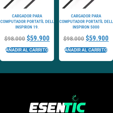
CARGADOR PARA
CARGADOR PARA
COMPUTADOR PORTATÍL DELL
COMPUTADOR PORTATÍL DELL
INSPIRON 19.
INSPIRON 5000
$
59.900
$
59.900
$
98.000
$
98.000
AÑADIR AL CARRITO
AÑADIR AL CARRITO