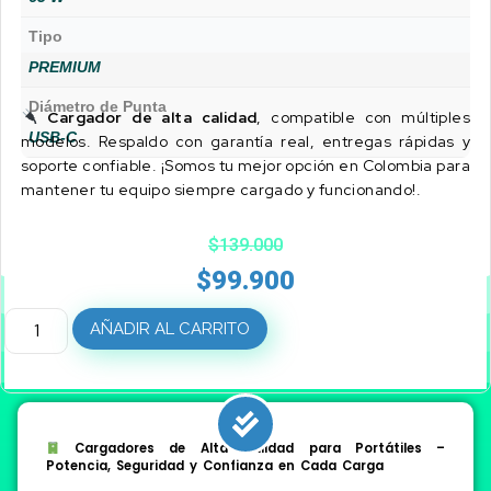
Tipo
PREMIUM
Diámetro de Punta
Cargador de alta calidad
, compatible con múltiples
USB-C
modelos. Respaldo con garantía real, entregas rápidas y
soporte confiable. ¡Somos tu mejor opción en Colombia para
mantener tu equipo siempre cargado y funcionando!.
$
139.000
$
99.900
AÑADIR AL CARRITO
Cargadores de Alta Calidad para Portátiles –
Potencia, Seguridad y Confianza en Cada Carga