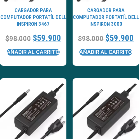
CARGADOR PARA
CARGADOR PARA
COMPUTADOR PORTATÍL DELL
COMPUTADOR PORTATÍL DELL
INSPIRON 3467
INSPIRON 3000
$
59.900
$
59.900
$
98.000
$
98.000
AÑADIR AL CARRITO
AÑADIR AL CARRITO