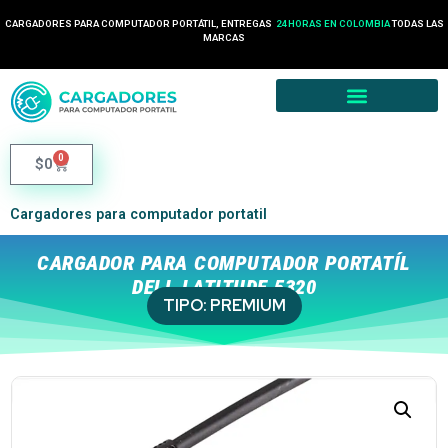
CARGADORES PARA COMPUTADOR PORTÁTIL, ENTREGAS
24 HORAS EN COLOMBIA
TODAS LAS
MARCAS
0
$
0
Cargadores para computador portatil
CARGADOR PARA COMPUTADOR PORTATÍL
DELL LATITUDE 5320
TIPO:
PREMIUM