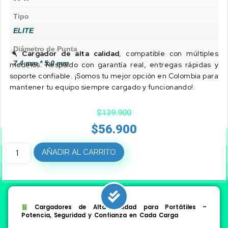
Tipo
ELITE
Diámetro de Punta
Cargador de alta calidad
, compatible con múltiples
7.4 mm * 5.0 mm
modelos. Respaldo con garantía real, entregas rápidas y
soporte confiable. ¡Somos tu mejor opción en Colombia para
mantener tu equipo siempre cargado y funcionando!.
$
139.900
$
56.900
AÑADIR AL CARRITO
Cargadores de Alta Calidad para Portátiles –
Potencia, Seguridad y Confianza en Cada Carga