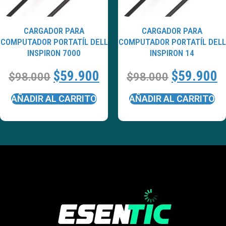
CARGADOR PARA
CARGADOR PARA
COMPUTADOR PORTATÍL DELL
COMPUTADOR PORTATÍL DELL
INSPIRON 7000
INSPIRON 14
$
59.900
$
59.900
$
98.000
$
98.000
AÑADIR AL CARRITO
AÑADIR AL CARRITO