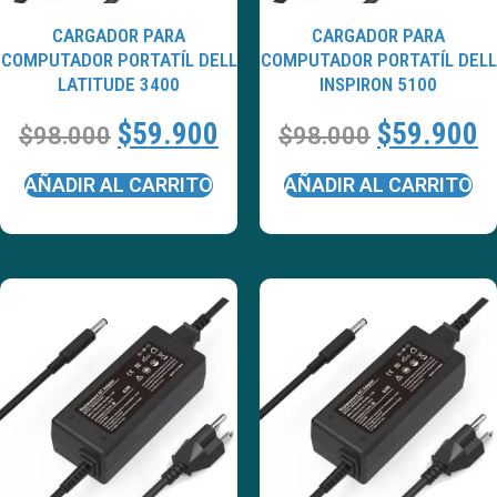
CARGADOR PARA
CARGADOR PARA
COMPUTADOR PORTATÍL DELL
COMPUTADOR PORTATÍL DELL
LATITUDE 3400
INSPIRON 5100
$
59.900
$
59.900
$
98.000
$
98.000
AÑADIR AL CARRITO
AÑADIR AL CARRITO