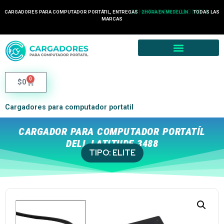
24 HORAS EN COLOMBIA
CARGADORES PARA COMPUTADOR PORTÁTIL, ENTREGAS
TODAS LAS
2 HORA EN MEDELLÍN
MARCAS
0
$
0
Cargadores para computador portatil
CARGADOR PARA COMPUTADOR PORTATÍL
DELL LATITUDE 3488
TIPO:
ELITE