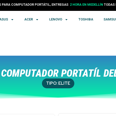
24 HORAS EN COLOMBIA
PARA COMPUTADOR PORTÁTIL, ENTREGAS
TODA
2 HORA EN MEDELLÍN
ASUS
ACER
LENOVO
TOSHIBA
SAMSU
COMPUTADOR PORTATÍL DEL
TIPO:
ELITE