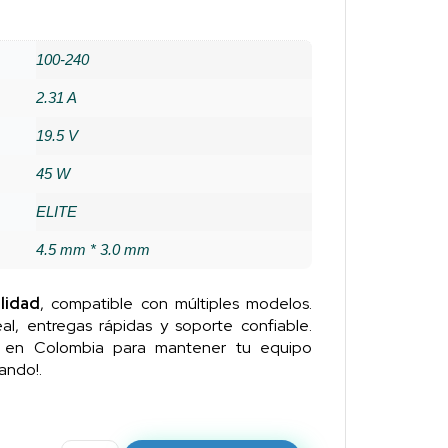
100-240
2.31 A
19.5 V
45 W
ELITE
4.5 mm * 3.0 mm
lidad
, compatible con múltiples modelos.
al, entregas rápidas y soporte confiable.
n en Colombia para mantener tu equipo
ando!.