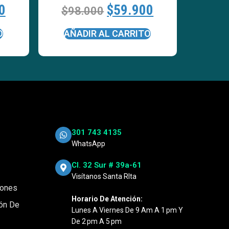
0
$
59.900
$
98.000
O
AÑADIR AL CARRITO
301 743 4135
WhatsApp
Cl. 32 Sur # 39a-61
Visítanos Santa RIta
iones
Horario De Atención:
ión De
Lunes A Viernes De 9 Am A 1 Pm Y
De 2 Pm A 5 Pm