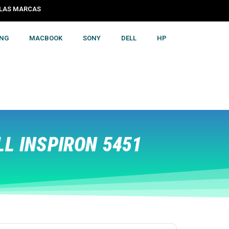
S LAS MARCAS
NG
MACBOOK
SONY
DELL
HP
L INSPIRON 5451