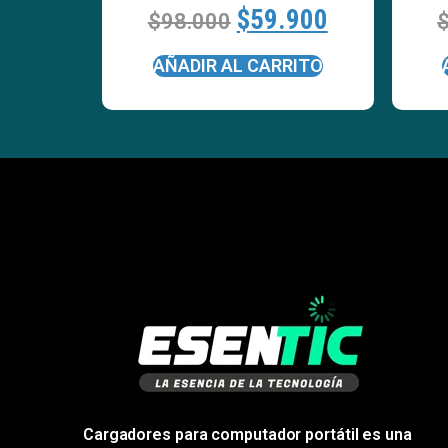
$
59.900
$
98.000
AÑADIR AL CARRITO
Cargadores para computador portátil es una