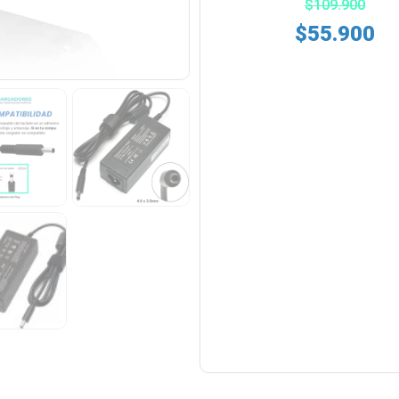
$
109.900
$
55.900